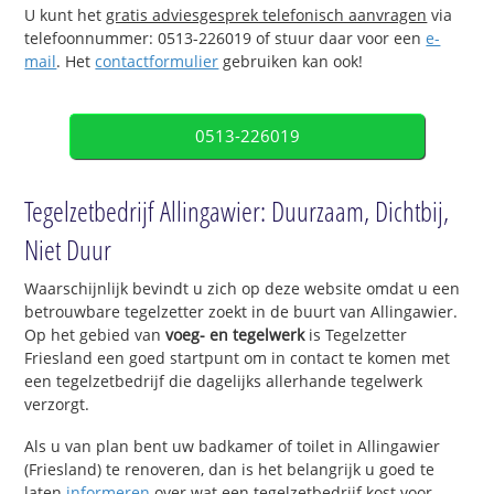
U kunt het
gratis adviesgesprek telefonisch aanvragen
via
telefoonnummer: 0513-226019 of stuur daar voor een
e-
mail
. Het
contactformulier
gebruiken kan ook!
0513-226019
Tegelzetbedrijf Allingawier: Duurzaam, Dichtbij,
Niet Duur
Waarschijnlijk bevindt u zich op deze website omdat u een
betrouwbare tegelzetter zoekt in de buurt van Allingawier.
Op het gebied van
voeg- en tegelwerk
is Tegelzetter
Friesland een goed startpunt om in contact te komen met
een tegelzetbedrijf die dagelijks allerhande tegelwerk
verzorgt.
Als u van plan bent uw badkamer of toilet in Allingawier
(Friesland) te renoveren, dan is het belangrijk u goed te
laten
informeren
over wat een tegelzetbedrijf kost voor