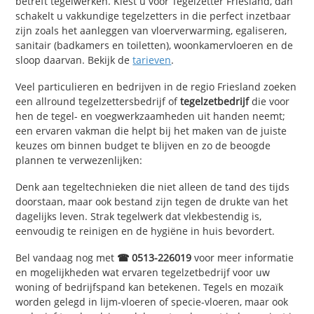
betreft tegelwerken. Kiest u voor Tegelzetter Friesland, dan
schakelt u vakkundige tegelzetters in die perfect inzetbaar
zijn zoals het aanleggen van vloerverwarming, egaliseren,
sanitair (badkamers en toiletten), woonkamervloeren en de
sloop daarvan. Bekijk de
tarieven
.
Veel particulieren en bedrijven in de regio Friesland zoeken
een allround tegelzettersbedrijf of
tegelzetbedrijf
die voor
hen de tegel- en voegwerkzaamheden uit handen neemt;
een ervaren vakman die helpt bij het maken van de juiste
keuzes om binnen budget te blijven en zo de beoogde
plannen te verwezenlijken:
Denk aan tegeltechnieken die niet alleen de tand des tijds
doorstaan, maar ook bestand zijn tegen de drukte van het
dagelijks leven. Strak tegelwerk dat vlekbestendig is,
eenvoudig te reinigen en de hygiëne in huis bevordert.
Bel vandaag nog met
☎ 0513-226019
voor meer informatie
en mogelijkheden wat ervaren tegelzetbedrijf voor uw
woning of bedrijfspand kan betekenen. Tegels en mozaïk
worden gelegd in lijm-vloeren of specie-vloeren, maar ook