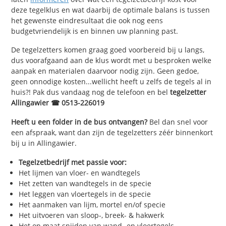
deze tegelklus en wat daarbij de optimale balans is tussen
het gewenste eindresultaat die ook nog eens
budgetvriendelijk is en binnen uw planning past.
De tegelzetters komen graag goed voorbereid bij u langs,
dus voorafgaand aan de klus wordt met u besproken welke
aanpak en materialen daarvoor nodig zijn. Geen gedoe,
geen onnodige kosten...wellicht heeft u zelfs de tegels al in
huis?! Pak dus vandaag nog de telefoon en bel
tegelzetter
Allingawier ☎ 0513-226019
Heeft u een folder in de bus ontvangen?
Bel dan snel voor
een afspraak, want dan zijn de tegelzetters zéér binnenkort
bij u in Allingawier.
Tegelzetbedrijf met passie voor:
Het lijmen van vloer- en wandtegels
Het zetten van wandtegels in de specie
Het leggen van vloertegels in de specie
Het aanmaken van lijm, mortel en/of specie
Het uitvoeren van sloop-, breek- & hakwerk
Het op maat snijden van wand- en vloertegels