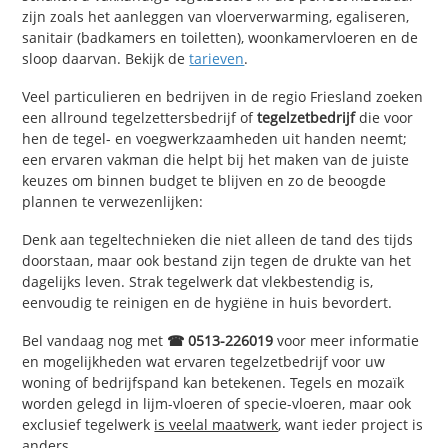
zijn zoals het aanleggen van vloerverwarming, egaliseren,
sanitair (badkamers en toiletten), woonkamervloeren en de
sloop daarvan. Bekijk de
tarieven
.
Veel particulieren en bedrijven in de regio Friesland zoeken
een allround tegelzettersbedrijf of
tegelzetbedrijf
die voor
hen de tegel- en voegwerkzaamheden uit handen neemt;
een ervaren vakman die helpt bij het maken van de juiste
keuzes om binnen budget te blijven en zo de beoogde
plannen te verwezenlijken:
Denk aan tegeltechnieken die niet alleen de tand des tijds
doorstaan, maar ook bestand zijn tegen de drukte van het
dagelijks leven. Strak tegelwerk dat vlekbestendig is,
eenvoudig te reinigen en de hygiëne in huis bevordert.
Bel vandaag nog met
☎ 0513-226019
voor meer informatie
en mogelijkheden wat ervaren tegelzetbedrijf voor uw
woning of bedrijfspand kan betekenen. Tegels en mozaïk
worden gelegd in lijm-vloeren of specie-vloeren, maar ook
exclusief tegelwerk
is veelal maatwerk
, want ieder project is
anders.