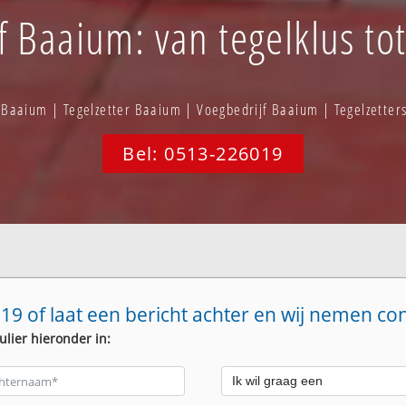
f Baaium: van tegelklus to
 Baaium | Tegelzetter Baaium | Voegbedrijf Baaium | Tegelzette
Bel: 0513-226019
19 of laat een bericht achter en wij nemen co
ulier hieronder in: