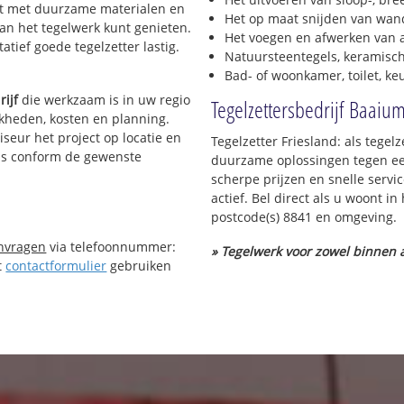
erkt met duurzame materialen en
Het op maat snijden van wand
van het tegelwerk kunt genieten.
Het voegen en afwerken van a
tief goede tegelzetter lastig.
Natuursteentegels, keramisch
Bad- of woonkamer, toilet, k
rijf
die werkzaam is in uw regio
Tegelzettersbedrijf Baaiu
ijkheden, kosten en planning.
iseur het project op locatie en
Tegelzetter Friesland: als tegel
 is conform de gewenste
duurzame oplossingen tegen een
scherpe prijzen en snelle servi
actief. Bel direct als u woont 
postcode(s) 8841 en omgeving.
anvragen
via telefoonnummer:
» Tegelwerk voor zowel binnen a
t
contactformulier
gebruiken