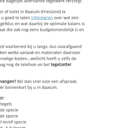
ie dagelijks allerhande tegelwerk verzorgt.
 of toilet in Baaium (Friesland) te
k u goed te laten
informeren
over wat een
egelklus en wat daarbij de optimale balans is
at die ook nog eens budgetvriendelijk is en
ed voorbereid bij u langs, dus voorafgaand
oken welke aanpak en materialen daarvoor
odige kosten...wellicht heeft u zelfs de
daag nog de telefoon en bel
tegelzetter
ntvangen?
Bel dan snel voor een afspraak,
éér binnenkort bij u in Baaium.
or:
dtegels
 de specie
 de specie
l en/of specie
ek- & hakwerk