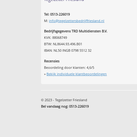
Tel: 0513-226019
M:
info@tegelzettersbedrijffriesland.nl
Bedrijfsgegevens TRD Multidiensten B.V.
KVK: 88068749
BTW: NL8644.93.496.B01
IBAN: NL50 INGB 0798 5512 32
Recensies
Beoordeling door klanten:
4,6
/
5
»
Bekijk individuele klantbeoordelingen
© 2023 - Tegelzetter Friesland
Bel vandaag nog: 0513-226019