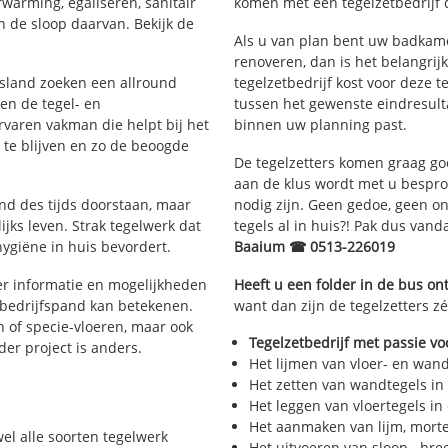
rwarming, egaliseren, sanitair
komen met een tegelzetbedrijf d
 de sloop daarvan. Bekijk de
Als u van plan bent uw badkamer
renoveren, dan is het belangrij
iesland zoeken een allround
tegelzetbedrijf kost voor deze t
en de tegel- en
tussen het gewenste eindresulta
aren vakman die helpt bij het
binnen uw planning past.
te blijven en zo de beoogde
De tegelzetters komen graag go
aan de klus wordt met u bespr
and des tijds doorstaan, maar
nodig zijn. Geen gedoe, geen onn
ijks leven. Strak tegelwerk dat
tegels al in huis?! Pak dus van
hygiëne in huis bevordert.
Baaium ☎ 0513-226019
r informatie en mogelijkheden
Heeft u een folder in de bus o
 bedrijfspand kan betekenen.
want dan zijn de tegelzetters z
n of specie-vloeren, maar ook
Tegelzetbedrijf met passie vo
eder project is anders.
Het lijmen van vloer- en wan
Het zetten van wandtegels in
Het leggen van vloertegels in
Het aanmaken van lijm, morte
wel alle soorten tegelwerk
Het uitvoeren van sloop-, bre