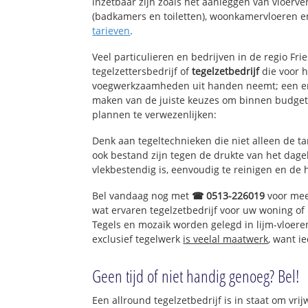
inzetbaar zijn zoals het aanleggen van vloerve
(badkamers en toiletten), woonkamervloeren en
tarieven
.
Veel particulieren en bedrijven in de regio Fr
tegelzettersbedrijf of
tegelzetbedrijf
die voor h
voegwerkzaamheden uit handen neemt; een erv
maken van de juiste keuzes om binnen budget 
plannen te verwezenlijken:
Denk aan tegeltechnieken die niet alleen de t
ook bestand zijn tegen de drukte van het dagel
vlekbestendig is, eenvoudig te reinigen en de 
Bel vandaag nog met
☎ 0513-226019
voor mee
wat ervaren tegelzetbedrijf voor uw woning of
Tegels en mozaïk worden gelegd in lijm-vloere
exclusief tegelwerk
is veelal maatwerk
, want i
Geen tijd of niet handig genoeg? Bel!
Een allround tegelzetbedrijf is in staat om vrij