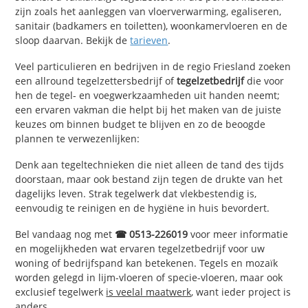
zijn zoals het aanleggen van vloerverwarming, egaliseren,
sanitair (badkamers en toiletten), woonkamervloeren en de
sloop daarvan. Bekijk de
tarieven
.
Veel particulieren en bedrijven in de regio Friesland zoeken
een allround tegelzettersbedrijf of
tegelzetbedrijf
die voor
hen de tegel- en voegwerkzaamheden uit handen neemt;
een ervaren vakman die helpt bij het maken van de juiste
keuzes om binnen budget te blijven en zo de beoogde
plannen te verwezenlijken:
Denk aan tegeltechnieken die niet alleen de tand des tijds
doorstaan, maar ook bestand zijn tegen de drukte van het
dagelijks leven. Strak tegelwerk dat vlekbestendig is,
eenvoudig te reinigen en de hygiëne in huis bevordert.
Bel vandaag nog met
☎ 0513-226019
voor meer informatie
en mogelijkheden wat ervaren tegelzetbedrijf voor uw
woning of bedrijfspand kan betekenen. Tegels en mozaïk
worden gelegd in lijm-vloeren of specie-vloeren, maar ook
exclusief tegelwerk
is veelal maatwerk
, want ieder project is
anders.