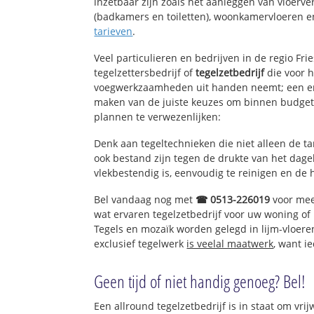
inzetbaar zijn zoals het aanleggen van vloerve
(badkamers en toiletten), woonkamervloeren en
tarieven
.
Veel particulieren en bedrijven in de regio Fr
tegelzettersbedrijf of
tegelzetbedrijf
die voor h
voegwerkzaamheden uit handen neemt; een erv
maken van de juiste keuzes om binnen budget 
plannen te verwezenlijken:
Denk aan tegeltechnieken die niet alleen de t
ook bestand zijn tegen de drukte van het dagel
vlekbestendig is, eenvoudig te reinigen en de 
Bel vandaag nog met
☎ 0513-226019
voor mee
wat ervaren tegelzetbedrijf voor uw woning of
Tegels en mozaïk worden gelegd in lijm-vloere
exclusief tegelwerk
is veelal maatwerk
, want i
Geen tijd of niet handig genoeg? Bel!
Een allround tegelzetbedrijf is in staat om vrij