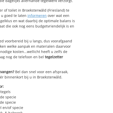
ie dagelijks allerhande tegelwerk verzorgt.
 of toilet in Broeksterwâld (Friesland) te
k u goed te laten
informeren
over wat een
egelklus en wat daarbij de optimale balans is
at die ook nog eens budgetvriendelijk is en
ed voorbereid bij u langs, dus voorafgaand
oken welke aanpak en materialen daarvoor
odige kosten...wellicht heeft u zelfs de
daag nog de telefoon en bel
tegelzetter
ntvangen?
Bel dan snel voor een afspraak,
ér binnenkort bij u in Broeksterwâld.
or:
dtegels
 de specie
 de specie
l en/of specie
ek- & hakwerk