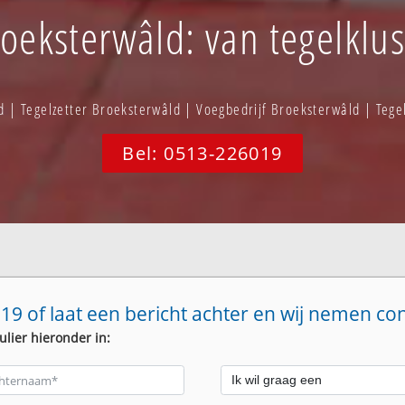
roeksterwâld: van tegelklus
d | Tegelzetter Broeksterwâld | Voegbedrijf Broeksterwâld | Tege
Bel: 0513-226019
19 of laat een bericht achter en wij nemen co
ulier hieronder in: