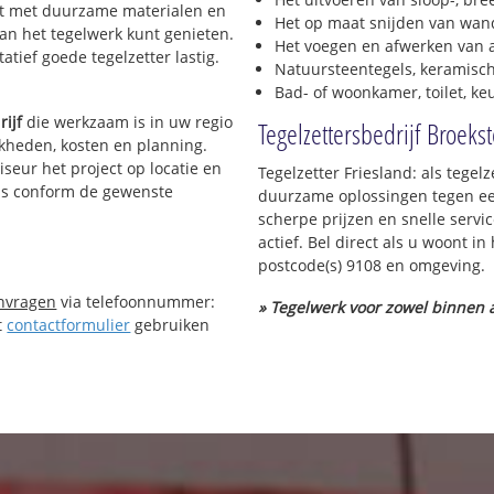
erkt met duurzame materialen en
Het op maat snijden van wand
van het tegelwerk kunt genieten.
Het voegen en afwerken van a
tief goede tegelzetter lastig.
Natuursteentegels, keramisch
Bad- of woonkamer, toilet, k
rijf
die werkzaam is in uw regio
Tegelzettersbedrijf Broeks
ijkheden, kosten en planning.
iseur het project op locatie en
Tegelzetter Friesland: als tegel
 is conform de gewenste
duurzame oplossingen tegen een
scherpe prijzen en snelle servi
actief. Bel direct als u woont 
postcode(s) 9108 en omgeving.
anvragen
via telefoonnummer:
» Tegelwerk voor zowel binnen a
t
contactformulier
gebruiken