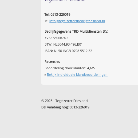
Tel: 0513-226019
M:
info@tegelzettersbedrijffriesland.nl
Bedrijfsgegevens TRD Multidiensten B.V.
KVK: 88068749
BTW: NL8644.93.496.B01
IBAN: NL50 INGB 0798 5512 32
Recensies
Beoordeling door klanten:
4,6
/
5
»
Bekijk individuele klantbeoordelingen
© 2023 - Tegelzetter Friesland
Bel vandaag nog: 0513-226019