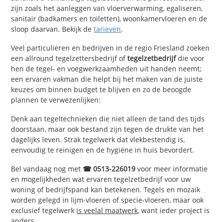
zijn zoals het aanleggen van vloerverwarming, egaliseren,
sanitair (badkamers en toiletten), woonkamervloeren en de
sloop daarvan. Bekijk de
tarieven
.
Veel particulieren en bedrijven in de regio Friesland zoeken
een allround tegelzettersbedrijf of
tegelzetbedrijf
die voor
hen de tegel- en voegwerkzaamheden uit handen neemt;
een ervaren vakman die helpt bij het maken van de juiste
keuzes om binnen budget te blijven en zo de beoogde
plannen te verwezenlijken:
Denk aan tegeltechnieken die niet alleen de tand des tijds
doorstaan, maar ook bestand zijn tegen de drukte van het
dagelijks leven. Strak tegelwerk dat vlekbestendig is,
eenvoudig te reinigen en de hygiëne in huis bevordert.
Bel vandaag nog met
☎ 0513-226019
voor meer informatie
en mogelijkheden wat ervaren tegelzetbedrijf voor uw
woning of bedrijfspand kan betekenen. Tegels en mozaïk
worden gelegd in lijm-vloeren of specie-vloeren, maar ook
exclusief tegelwerk
is veelal maatwerk
, want ieder project is
anders.