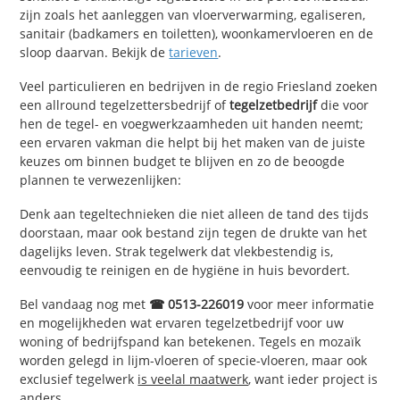
zijn zoals het aanleggen van vloerverwarming, egaliseren,
sanitair (badkamers en toiletten), woonkamervloeren en de
sloop daarvan. Bekijk de
tarieven
.
Veel particulieren en bedrijven in de regio Friesland zoeken
een allround tegelzettersbedrijf of
tegelzetbedrijf
die voor
hen de tegel- en voegwerkzaamheden uit handen neemt;
een ervaren vakman die helpt bij het maken van de juiste
keuzes om binnen budget te blijven en zo de beoogde
plannen te verwezenlijken:
Denk aan tegeltechnieken die niet alleen de tand des tijds
doorstaan, maar ook bestand zijn tegen de drukte van het
dagelijks leven. Strak tegelwerk dat vlekbestendig is,
eenvoudig te reinigen en de hygiëne in huis bevordert.
Bel vandaag nog met
☎ 0513-226019
voor meer informatie
en mogelijkheden wat ervaren tegelzetbedrijf voor uw
woning of bedrijfspand kan betekenen. Tegels en mozaïk
worden gelegd in lijm-vloeren of specie-vloeren, maar ook
exclusief tegelwerk
is veelal maatwerk
, want ieder project is
anders.