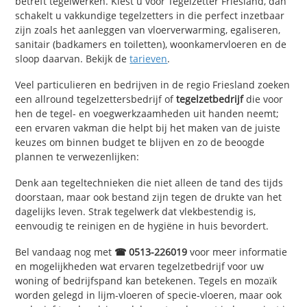
betreft tegelwerken. Kiest u voor Tegelzetter Friesland, dan
schakelt u vakkundige tegelzetters in die perfect inzetbaar
zijn zoals het aanleggen van vloerverwarming, egaliseren,
sanitair (badkamers en toiletten), woonkamervloeren en de
sloop daarvan. Bekijk de
tarieven
.
Veel particulieren en bedrijven in de regio Friesland zoeken
een allround tegelzettersbedrijf of
tegelzetbedrijf
die voor
hen de tegel- en voegwerkzaamheden uit handen neemt;
een ervaren vakman die helpt bij het maken van de juiste
keuzes om binnen budget te blijven en zo de beoogde
plannen te verwezenlijken:
Denk aan tegeltechnieken die niet alleen de tand des tijds
doorstaan, maar ook bestand zijn tegen de drukte van het
dagelijks leven. Strak tegelwerk dat vlekbestendig is,
eenvoudig te reinigen en de hygiëne in huis bevordert.
Bel vandaag nog met
☎ 0513-226019
voor meer informatie
en mogelijkheden wat ervaren tegelzetbedrijf voor uw
woning of bedrijfspand kan betekenen. Tegels en mozaïk
worden gelegd in lijm-vloeren of specie-vloeren, maar ook