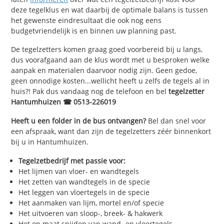
deze tegelklus en wat daarbij de optimale balans is tussen
het gewenste eindresultaat die ook nog eens
budgetvriendelijk is en binnen uw planning past.
De tegelzetters komen graag goed voorbereid bij u langs,
dus voorafgaand aan de klus wordt met u besproken welke
aanpak en materialen daarvoor nodig zijn. Geen gedoe,
geen onnodige kosten...wellicht heeft u zelfs de tegels al in
huis?! Pak dus vandaag nog de telefoon en bel
tegelzetter
Hantumhuizen ☎ 0513-226019
Heeft u een folder in de bus ontvangen?
Bel dan snel voor
een afspraak, want dan zijn de tegelzetters zéér binnenkort
bij u in Hantumhuizen.
Tegelzetbedrijf met passie voor:
Het lijmen van vloer- en wandtegels
Het zetten van wandtegels in de specie
Het leggen van vloertegels in de specie
Het aanmaken van lijm, mortel en/of specie
Het uitvoeren van sloop-, breek- & hakwerk
Het op maat snijden van wand- en vloertegels