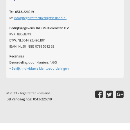
Tel: 0513-226019
M:
info@tegelzettersbedrijffriesland.nl
Bedrijfsgegevens TRD Multidiensten B.V.
KVK: 88068749
BTW: NL8644.93.496.B01
IBAN: NL50 INGB 0798 5512 32
Recensies
Beoordeling door klanten:
4,6
/
5
»
Bekijk individuele klantbeoordelingen
© 2023 - Tegelzetter Friesland
Bel vandaag nog: 0513-226019