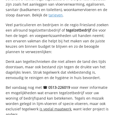
zijn zoals het aanleggen van vloerverwarming, egaliseren,
sanitair (badkamers en toiletten), woonkamervloeren en de
sloop daarvan. Bekijk de
tarieven
.
Veel particulieren en bedrijven in de regio Friesland zoeken
een allround tegelzettersbedrijf of
tegelzetbedrijf
die voor
hen de tegel- en voegwerkzaamheden uit handen neemt;
een ervaren vakman die helpt bij het maken van de juiste
keuzes om binnen budget te blijven en zo de beoogde
plannen te verwezenlijken:
Denk aan tegeltechnieken die niet alleen de tand des tijds
doorstaan, maar ook bestand zijn tegen de drukte van het
dagelijks leven. Strak tegelwerk dat vlekbestendig is,
eenvoudig te reinigen en de hygiëne in huis bevordert.
Bel vandaag nog met
☎ 0513-226019
voor meer informatie
en mogelijkheden wat ervaren tegelzetbedrijf voor uw
woning of bedrijfspand kan betekenen. Tegels en mozaïk
worden gelegd in lijm-vloeren of specie-vloeren, maar ook
exclusief tegelwerk
is veelal maatwerk
, want ieder project is
anders.