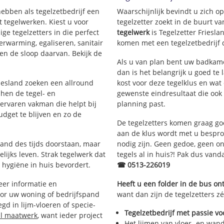
 hebben als tegelzetbedrijf een
Waarschijnlijk bevindt u zich 
 tegelwerken. Kiest u voor
tegelzetter zoekt in de buurt v
ige tegelzetters in die perfect
tegelwerk
is Tegelzetter Friesla
erwarming, egaliseren, sanitair
komen met een tegelzetbedrijf d
en de sloop daarvan. Bekijk de
Als u van plan bent uw badkamer 
dan is het belangrijk u goed te 
riesland zoeken een allround
kost voor deze tegelklus en wat
 hen de tegel- en
gewenste eindresultaat die ook
rvaren vakman die helpt bij
planning past.
dget te blijven en zo de
De tegelzetters komen graag go
aan de klus wordt met u bespr
tand des tijds doorstaan, maar
nodig zijn. Geen gedoe, geen onn
lijks leven. Strak tegelwerk dat
tegels al in huis?! Pak dus van
 hygiëne in huis bevordert.
☎ 0513-226019
er informatie en
Heeft u een folder in de bus o
oor uw woning of bedrijfspand
want dan zijn de tegelzetters zé
d in lijm-vloeren of specie-
Tegelzetbedrijf met passie vo
al maatwerk
, want ieder project
Het lijmen van vloer- en wan