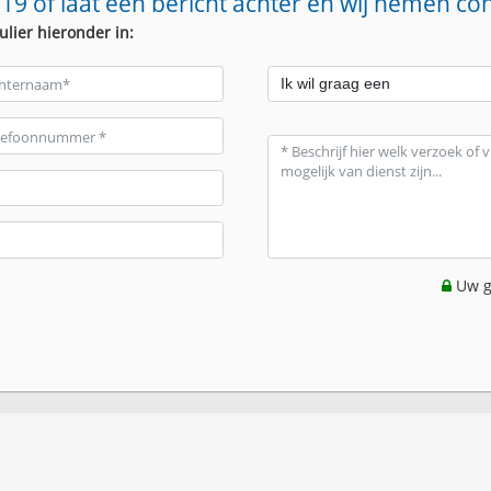
19 of laat een bericht achter en wij nemen co
ulier hieronder in:
Uw g