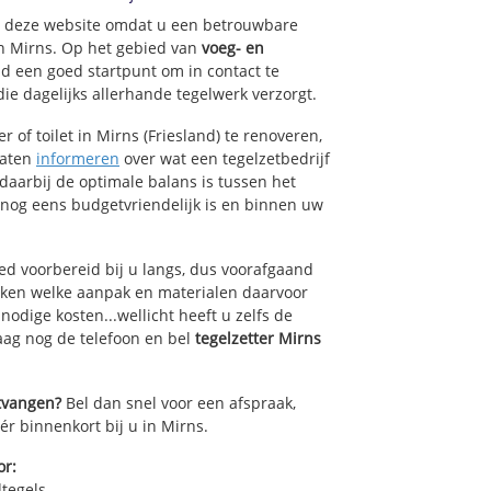
op deze website omdat u een betrouwbare
an Mirns. Op het gebied van
voeg- en
nd een goed startpunt om in contact te
ie dagelijks allerhande tegelwerk verzorgt.
of toilet in Mirns (Friesland) te renoveren,
laten
informeren
over wat een tegelzetbedrijf
 daarbij de optimale balans is tussen het
 nog eens budgetvriendelijk is en binnen uw
ed voorbereid bij u langs, dus voorafgaand
oken welke aanpak en materialen daarvoor
odige kosten...wellicht heeft u zelfs de
daag nog de telefoon en bel
tegelzetter Mirns
ntvangen?
Bel dan snel voor een afspraak,
ér binnenkort bij u in Mirns.
or:
dtegels