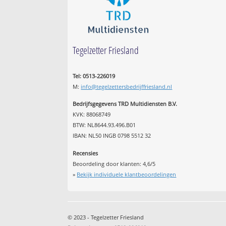
Tegelzetter Friesland
Tel: 0513-226019
M:
info@tegelzettersbedrijffriesland.nl
Bedrijfsgegevens TRD Multidiensten B.V.
KVK: 88068749
BTW: NL8644.93.496.B01
IBAN: NL50 INGB 0798 5512 32
Recensies
Beoordeling door klanten:
4,6
/
5
»
Bekijk individuele klantbeoordelingen
© 2023 - Tegelzetter Friesland