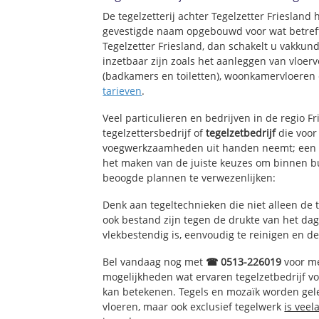
De tegelzetterij achter Tegelzetter Friesland
gevestigde naam opgebouwd voor wat betreft
Tegelzetter Friesland, dan schakelt u vakkund
inzetbaar zijn zoals het aanleggen van vloerv
(badkamers en toiletten), woonkamervloeren 
tarieven
.
Veel particulieren en bedrijven in de regio F
tegelzettersbedrijf of
tegelzetbedrijf
die voor
voegwerkzaamheden uit handen neemt; een e
het maken van de juiste keuzes om binnen bu
beoogde plannen te verwezenlijken:
Denk aan tegeltechnieken die niet alleen de 
ook bestand zijn tegen de drukte van het dage
vlekbestendig is, eenvoudig te reinigen en de
Bel vandaag nog met
☎ 0513-226019
voor me
mogelijkheden wat ervaren tegelzetbedrijf v
kan betekenen. Tegels en mozaïk worden geleg
vloeren, maar ook exclusief tegelwerk
is veel