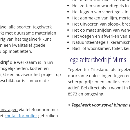
Het zetten van wandtegels in
Het leggen van vloertegels in
Het aanmaken van lijm, morte
Het uitvoeren van sloop-, bre
ijwel alle soorten tegelwerk
Het op maat snijden van wand
werkt met duurzame materialen
Het voegen en afwerken van a
urig van het tegelwerk kunt
Natuursteentegels, keramisch
n een kwalitatief goede
Bad- of woonkamer, toilet, k
 u op moet letten.
Tegelzettersbedrijf Mirns
drijf
die werkzaam is in uw
e mogelijkheden, kosten en
Tegelzetter Friesland: als tegel
ijkt een adviseur het project op
duurzame oplossingen tegen een
beschikbaar is conform de
scherpe prijzen en snelle servi
actief. Bel direct als u woont i
8573 en omgeving.
» Tegelwerk voor zowel binnen a
aanvragen
via telefoonnummer:
Het
contactformulier
gebruiken