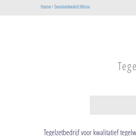
Home
›
Tegelzetbedrijf Mirns
Tege
Mirns
Mirns
Tegelzetbedrijf voor kwalitatief tegel