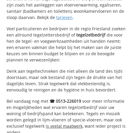
zijn zoals het aanleggen van vloerverwarming, egaliseren,
sanitair (badkamers en toiletten), woonkamervloeren en de
sloop daarvan. Bekijk de
tarieven
.
Veel particulieren en bedrijven in de regio Friesland zoeken
een allround tegelzettersbedrijf of
tegelzetbedrijf
die voor
hen de tegel- en voegwerkzaamheden uit handen neemt;
een ervaren vakman die helpt bij het maken van de juiste
keuzes om binnen budget te blijven en zo de beoogde
plannen te verwezenlijken:
Denk aan tegeltechnieken die niet alleen de tand des tijds
doorstaan, maar ook bestand zijn tegen de drukte van het
dagelijks leven. Strak tegelwerk dat vlekbestendig is,
eenvoudig te reinigen en de hygiëne in huis bevordert.
Bel vandaag nog met
☎ 0513-226019
voor meer informatie
en mogelijkheden wat ervaren tegelzetbedrijf voor uw
woning of bedrijfspand kan betekenen. Tegels en mozaïk
worden gelegd in lijm-vloeren of specie-vloeren, maar ook
exclusief tegelwerk
is veelal maatwerk
, want ieder project is
anders.