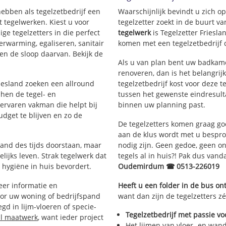
 hebben als tegelzetbedrijf een
Waarschijnlijk bevindt u zich 
 tegelwerken. Kiest u voor
tegelzetter zoekt in de buurt 
ige tegelzetters in die perfect
tegelwerk
is Tegelzetter Friesla
erwarming, egaliseren, sanitair
komen met een tegelzetbedrijf d
en de sloop daarvan. Bekijk de
Als u van plan bent uw badkame
renoveren, dan is het belangrij
riesland zoeken een allround
tegelzetbedrijf kost voor deze t
 hen de tegel- en
tussen het gewenste eindresulta
rvaren vakman die helpt bij
binnen uw planning past.
dget te blijven en zo de
De tegelzetters komen graag go
aan de klus wordt met u bespr
tand des tijds doorstaan, maar
nodig zijn. Geen gedoe, geen onn
lijks leven. Strak tegelwerk dat
tegels al in huis?! Pak dus van
 hygiëne in huis bevordert.
Oudemirdum ☎ 0513-226019
er informatie en
Heeft u een folder in de bus o
oor uw woning of bedrijfspand
want dan zijn de tegelzetters 
d in lijm-vloeren of specie-
Tegelzetbedrijf met passie vo
al maatwerk
, want ieder project
Het lijmen van vloer- en wan