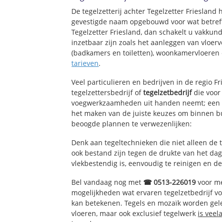
De tegelzetterij achter Tegelzetter Friesland
gevestigde naam opgebouwd voor wat betreft
Tegelzetter Friesland, dan schakelt u vakkund
inzetbaar zijn zoals het aanleggen van vloerv
(badkamers en toiletten), woonkamervloeren 
tarieven
.
Veel particulieren en bedrijven in de regio F
tegelzettersbedrijf of
tegelzetbedrijf
die voor
voegwerkzaamheden uit handen neemt; een e
het maken van de juiste keuzes om binnen bu
beoogde plannen te verwezenlijken:
Denk aan tegeltechnieken die niet alleen de 
ook bestand zijn tegen de drukte van het dage
vlekbestendig is, eenvoudig te reinigen en de
Bel vandaag nog met
☎ 0513-226019
voor me
mogelijkheden wat ervaren tegelzetbedrijf v
kan betekenen. Tegels en mozaïk worden geleg
vloeren, maar ook exclusief tegelwerk
is veel