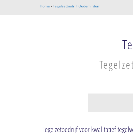
Home
›
Tegelzetbedrijf Oudemirdum
T
Tegelze
Oudemirdum
Oudemirdum
Tegelzetbedrijf voor kwalitatief tegel