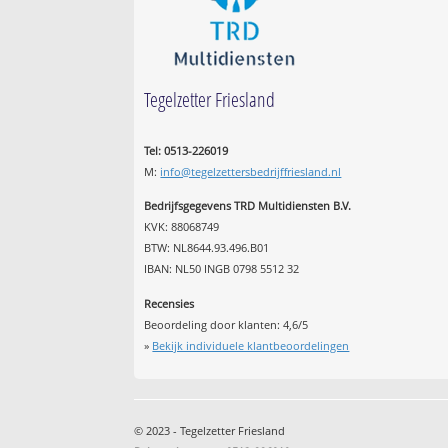
Tegelzetter Friesland
Tel: 0513-226019
M:
info@tegelzettersbedrijffriesland.nl
Bedrijfsgegevens TRD Multidiensten B.V.
KVK: 88068749
BTW: NL8644.93.496.B01
IBAN: NL50 INGB 0798 5512 32
Recensies
Beoordeling door klanten:
4,6
/
5
»
Bekijk individuele klantbeoordelingen
© 2023 - Tegelzetter Friesland