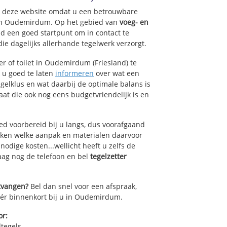
op deze website omdat u een betrouwbare
van Oudemirdum. Op het gebied van
voeg- en
nd een goed startpunt om in contact te
ie dagelijks allerhande tegelwerk verzorgt.
r of toilet in Oudemirdum (Friesland) te
k u goed te laten
informeren
over wat een
egelklus en wat daarbij de optimale balans is
at die ook nog eens budgetvriendelijk is en
ed voorbereid bij u langs, dus voorafgaand
oken welke aanpak en materialen daarvoor
odige kosten...wellicht heeft u zelfs de
daag nog de telefoon en bel
tegelzetter
ntvangen?
Bel dan snel voor een afspraak,
zéér binnenkort bij u in Oudemirdum.
or:
dtegels