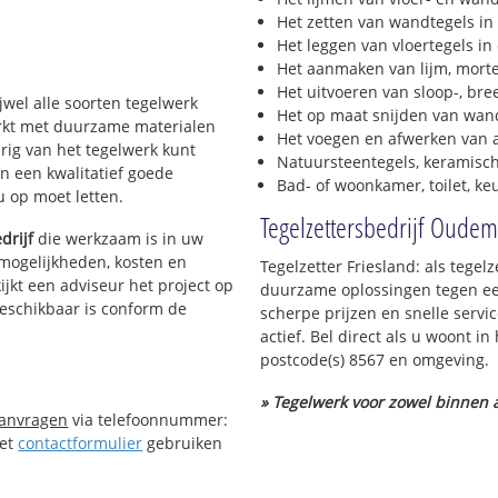
Het zetten van wandtegels in
Het leggen van vloertegels in
Het aanmaken van lijm, morte
Het uitvoeren van sloop-, bre
ijwel alle soorten tegelwerk
Het op maat snijden van wand
werkt met duurzame materialen
Het voegen en afwerken van a
urig van het tegelwerk kunt
Natuursteentegels, keramisch
n een kwalitatief goede
Bad- of woonkamer, toilet, k
 u op moet letten.
Tegelzettersbedrijf Oude
drijf
die werkzaam is in uw
e mogelijkheden, kosten en
Tegelzetter Friesland: als tege
ijkt een adviseur het project op
duurzame oplossingen tegen een
beschikbaar is conform de
scherpe prijzen en snelle servi
actief. Bel direct als u woont
postcode(s) 8567 en omgeving.
» Tegelwerk voor zowel binnen a
aanvragen
via telefoonnummer:
Het
contactformulier
gebruiken