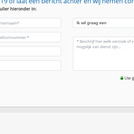
19 of laat een bericht achter en wij nemen co
ulier hieronder in:
Uw g