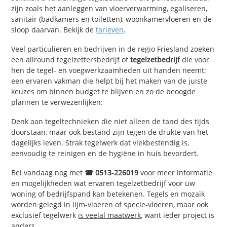
zijn zoals het aanleggen van vloerverwarming, egaliseren,
sanitair (badkamers en toiletten), woonkamervloeren en de
sloop daarvan. Bekijk de
tarieven
.
Veel particulieren en bedrijven in de regio Friesland zoeken
een allround tegelzettersbedrijf of
tegelzetbedrijf
die voor
hen de tegel- en voegwerkzaamheden uit handen neemt;
een ervaren vakman die helpt bij het maken van de juiste
keuzes om binnen budget te blijven en zo de beoogde
plannen te verwezenlijken:
Denk aan tegeltechnieken die niet alleen de tand des tijds
doorstaan, maar ook bestand zijn tegen de drukte van het
dagelijks leven. Strak tegelwerk dat vlekbestendig is,
eenvoudig te reinigen en de hygiëne in huis bevordert.
Bel vandaag nog met
☎ 0513-226019
voor meer informatie
en mogelijkheden wat ervaren tegelzetbedrijf voor uw
woning of bedrijfspand kan betekenen. Tegels en mozaïk
worden gelegd in lijm-vloeren of specie-vloeren, maar ook
exclusief tegelwerk
is veelal maatwerk
, want ieder project is
anders.