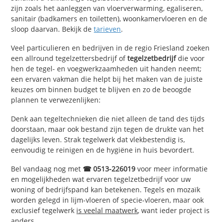
zijn zoals het aanleggen van vloerverwarming, egaliseren,
sanitair (badkamers en toiletten), woonkamervloeren en de
sloop daarvan. Bekijk de
tarieven
.
Veel particulieren en bedrijven in de regio Friesland zoeken
een allround tegelzettersbedrijf of
tegelzetbedrijf
die voor
hen de tegel- en voegwerkzaamheden uit handen neemt;
een ervaren vakman die helpt bij het maken van de juiste
keuzes om binnen budget te blijven en zo de beoogde
plannen te verwezenlijken:
Denk aan tegeltechnieken die niet alleen de tand des tijds
doorstaan, maar ook bestand zijn tegen de drukte van het
dagelijks leven. Strak tegelwerk dat vlekbestendig is,
eenvoudig te reinigen en de hygiëne in huis bevordert.
Bel vandaag nog met
☎ 0513-226019
voor meer informatie
en mogelijkheden wat ervaren tegelzetbedrijf voor uw
woning of bedrijfspand kan betekenen. Tegels en mozaïk
worden gelegd in lijm-vloeren of specie-vloeren, maar ook
exclusief tegelwerk
is veelal maatwerk
, want ieder project is
anders.