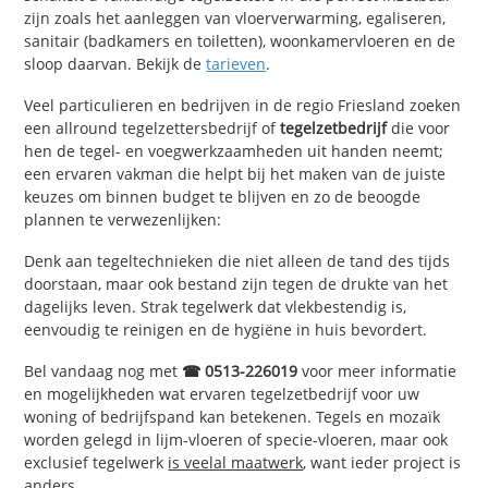
zijn zoals het aanleggen van vloerverwarming, egaliseren,
sanitair (badkamers en toiletten), woonkamervloeren en de
sloop daarvan. Bekijk de
tarieven
.
Veel particulieren en bedrijven in de regio Friesland zoeken
een allround tegelzettersbedrijf of
tegelzetbedrijf
die voor
hen de tegel- en voegwerkzaamheden uit handen neemt;
een ervaren vakman die helpt bij het maken van de juiste
keuzes om binnen budget te blijven en zo de beoogde
plannen te verwezenlijken:
Denk aan tegeltechnieken die niet alleen de tand des tijds
doorstaan, maar ook bestand zijn tegen de drukte van het
dagelijks leven. Strak tegelwerk dat vlekbestendig is,
eenvoudig te reinigen en de hygiëne in huis bevordert.
Bel vandaag nog met
☎ 0513-226019
voor meer informatie
en mogelijkheden wat ervaren tegelzetbedrijf voor uw
woning of bedrijfspand kan betekenen. Tegels en mozaïk
worden gelegd in lijm-vloeren of specie-vloeren, maar ook
exclusief tegelwerk
is veelal maatwerk
, want ieder project is
anders.