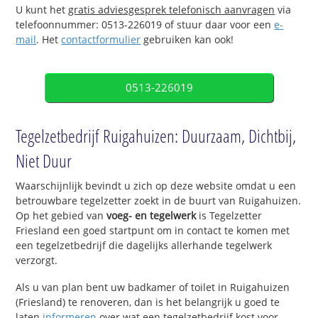
U kunt het
gratis adviesgesprek telefonisch aanvragen
via
telefoonnummer: 0513-226019 of stuur daar voor een
e-
mail
. Het
contactformulier
gebruiken kan ook!
0513-226019
Tegelzetbedrijf Ruigahuizen: Duurzaam, Dichtbij,
Niet Duur
Waarschijnlijk bevindt u zich op deze website omdat u een
betrouwbare tegelzetter zoekt in de buurt van Ruigahuizen.
Op het gebied van
voeg- en tegelwerk
is Tegelzetter
Friesland een goed startpunt om in contact te komen met
een tegelzetbedrijf die dagelijks allerhande tegelwerk
verzorgt.
Als u van plan bent uw badkamer of toilet in Ruigahuizen
(Friesland) te renoveren, dan is het belangrijk u goed te
laten
informeren
over wat een tegelzetbedrijf kost voor