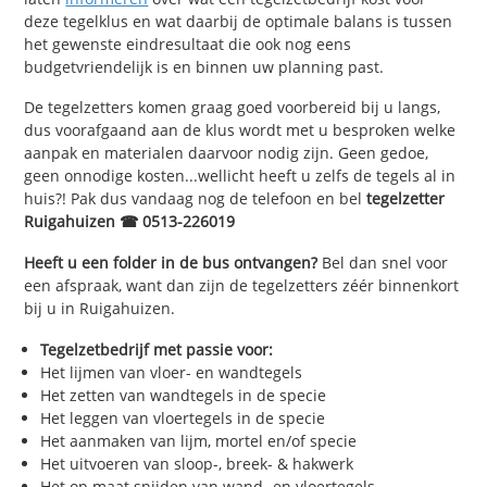
deze tegelklus en wat daarbij de optimale balans is tussen
het gewenste eindresultaat die ook nog eens
budgetvriendelijk is en binnen uw planning past.
De tegelzetters komen graag goed voorbereid bij u langs,
dus voorafgaand aan de klus wordt met u besproken welke
aanpak en materialen daarvoor nodig zijn. Geen gedoe,
geen onnodige kosten...wellicht heeft u zelfs de tegels al in
huis?! Pak dus vandaag nog de telefoon en bel
tegelzetter
Ruigahuizen ☎ 0513-226019
Heeft u een folder in de bus ontvangen?
Bel dan snel voor
een afspraak, want dan zijn de tegelzetters zéér binnenkort
bij u in Ruigahuizen.
Tegelzetbedrijf met passie voor:
Het lijmen van vloer- en wandtegels
Het zetten van wandtegels in de specie
Het leggen van vloertegels in de specie
Het aanmaken van lijm, mortel en/of specie
Het uitvoeren van sloop-, breek- & hakwerk
Het op maat snijden van wand- en vloertegels