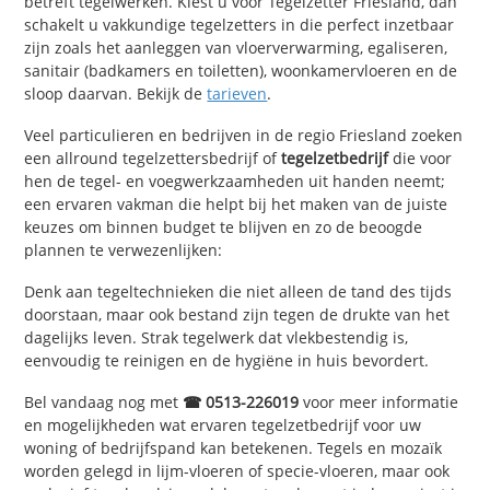
betreft tegelwerken. Kiest u voor Tegelzetter Friesland, dan
schakelt u vakkundige tegelzetters in die perfect inzetbaar
zijn zoals het aanleggen van vloerverwarming, egaliseren,
sanitair (badkamers en toiletten), woonkamervloeren en de
sloop daarvan. Bekijk de
tarieven
.
Veel particulieren en bedrijven in de regio Friesland zoeken
een allround tegelzettersbedrijf of
tegelzetbedrijf
die voor
hen de tegel- en voegwerkzaamheden uit handen neemt;
een ervaren vakman die helpt bij het maken van de juiste
keuzes om binnen budget te blijven en zo de beoogde
plannen te verwezenlijken:
Denk aan tegeltechnieken die niet alleen de tand des tijds
doorstaan, maar ook bestand zijn tegen de drukte van het
dagelijks leven. Strak tegelwerk dat vlekbestendig is,
eenvoudig te reinigen en de hygiëne in huis bevordert.
Bel vandaag nog met
☎ 0513-226019
voor meer informatie
en mogelijkheden wat ervaren tegelzetbedrijf voor uw
woning of bedrijfspand kan betekenen. Tegels en mozaïk
worden gelegd in lijm-vloeren of specie-vloeren, maar ook