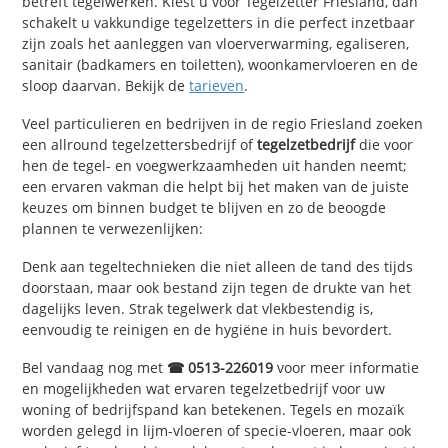
betreft tegelwerken. Kiest u voor Tegelzetter Friesland, dan
schakelt u vakkundige tegelzetters in die perfect inzetbaar
zijn zoals het aanleggen van vloerverwarming, egaliseren,
sanitair (badkamers en toiletten), woonkamervloeren en de
sloop daarvan. Bekijk de
tarieven
.
Veel particulieren en bedrijven in de regio Friesland zoeken
een allround tegelzettersbedrijf of
tegelzetbedrijf
die voor
hen de tegel- en voegwerkzaamheden uit handen neemt;
een ervaren vakman die helpt bij het maken van de juiste
keuzes om binnen budget te blijven en zo de beoogde
plannen te verwezenlijken:
Denk aan tegeltechnieken die niet alleen de tand des tijds
doorstaan, maar ook bestand zijn tegen de drukte van het
dagelijks leven. Strak tegelwerk dat vlekbestendig is,
eenvoudig te reinigen en de hygiëne in huis bevordert.
Bel vandaag nog met
☎ 0513-226019
voor meer informatie
en mogelijkheden wat ervaren tegelzetbedrijf voor uw
woning of bedrijfspand kan betekenen. Tegels en mozaïk
worden gelegd in lijm-vloeren of specie-vloeren, maar ook