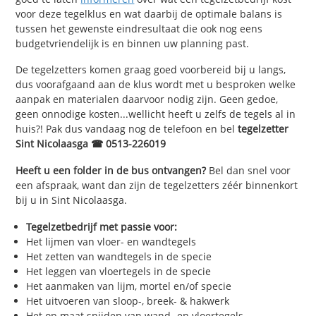
voor deze tegelklus en wat daarbij de optimale balans is
tussen het gewenste eindresultaat die ook nog eens
budgetvriendelijk is en binnen uw planning past.
De tegelzetters komen graag goed voorbereid bij u langs,
dus voorafgaand aan de klus wordt met u besproken welke
aanpak en materialen daarvoor nodig zijn. Geen gedoe,
geen onnodige kosten...wellicht heeft u zelfs de tegels al in
huis?! Pak dus vandaag nog de telefoon en bel
tegelzetter
Sint Nicolaasga ☎ 0513-226019
Heeft u een folder in de bus ontvangen?
Bel dan snel voor
een afspraak, want dan zijn de tegelzetters zéér binnenkort
bij u in Sint Nicolaasga.
Tegelzetbedrijf met passie voor:
Het lijmen van vloer- en wandtegels
Het zetten van wandtegels in de specie
Het leggen van vloertegels in de specie
Het aanmaken van lijm, mortel en/of specie
Het uitvoeren van sloop-, breek- & hakwerk
Het op maat snijden van wand- en vloertegels