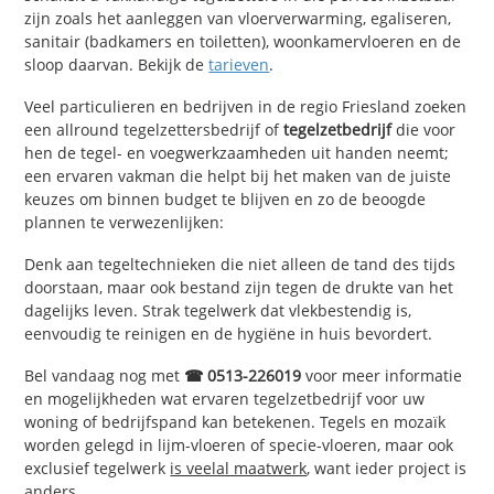
zijn zoals het aanleggen van vloerverwarming, egaliseren,
sanitair (badkamers en toiletten), woonkamervloeren en de
sloop daarvan. Bekijk de
tarieven
.
Veel particulieren en bedrijven in de regio Friesland zoeken
een allround tegelzettersbedrijf of
tegelzetbedrijf
die voor
hen de tegel- en voegwerkzaamheden uit handen neemt;
een ervaren vakman die helpt bij het maken van de juiste
keuzes om binnen budget te blijven en zo de beoogde
plannen te verwezenlijken:
Denk aan tegeltechnieken die niet alleen de tand des tijds
doorstaan, maar ook bestand zijn tegen de drukte van het
dagelijks leven. Strak tegelwerk dat vlekbestendig is,
eenvoudig te reinigen en de hygiëne in huis bevordert.
Bel vandaag nog met
☎ 0513-226019
voor meer informatie
en mogelijkheden wat ervaren tegelzetbedrijf voor uw
woning of bedrijfspand kan betekenen. Tegels en mozaïk
worden gelegd in lijm-vloeren of specie-vloeren, maar ook
exclusief tegelwerk
is veelal maatwerk
, want ieder project is
anders.