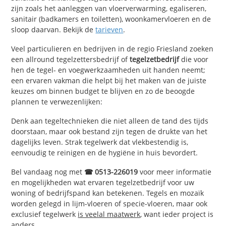
zijn zoals het aanleggen van vloerverwarming, egaliseren,
sanitair (badkamers en toiletten), woonkamervloeren en de
sloop daarvan. Bekijk de
tarieven
.
Veel particulieren en bedrijven in de regio Friesland zoeken
een allround tegelzettersbedrijf of
tegelzetbedrijf
die voor
hen de tegel- en voegwerkzaamheden uit handen neemt;
een ervaren vakman die helpt bij het maken van de juiste
keuzes om binnen budget te blijven en zo de beoogde
plannen te verwezenlijken:
Denk aan tegeltechnieken die niet alleen de tand des tijds
doorstaan, maar ook bestand zijn tegen de drukte van het
dagelijks leven. Strak tegelwerk dat vlekbestendig is,
eenvoudig te reinigen en de hygiëne in huis bevordert.
Bel vandaag nog met
☎ 0513-226019
voor meer informatie
en mogelijkheden wat ervaren tegelzetbedrijf voor uw
woning of bedrijfspand kan betekenen. Tegels en mozaïk
worden gelegd in lijm-vloeren of specie-vloeren, maar ook
exclusief tegelwerk
is veelal maatwerk
, want ieder project is
anders.