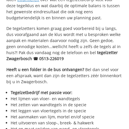
deze tegelklus en wat daarbij de optimale balans is tussen
het gewenste eindresultaat die ook nog eens
budgetvriendelijk is en binnen uw planning past.
De tegelzetters komen graag goed voorbereid bij u langs,
dus voorafgaand aan de klus wordt met u besproken welke
aanpak en materialen daarvoor nodig zijn. Geen gedoe,
geen onnodige kosten...wellicht heeft u zelfs de tegels al in
huis?! Pak dus vandaag nog de telefoon en bel
tegelzetter
Zwagerbosch ☎ 0513-226019
Heeft u een folder in de bus ontvangen?
Bel dan snel voor
een afspraak, want dan zijn de tegelzetters zéér binnenkort
bij u in Zwagerbosch.
Tegelzetbedrijf met passie voor:
Het lijmen van vloer- en wandtegels
Het zetten van wandtegels in de specie
Het leggen van vloertegels in de specie
Het aanmaken van lijm, mortel en/of specie
Het uitvoeren van sloop-, breek- & hakwerk
Het op maat snijden van wand- en vloertegels