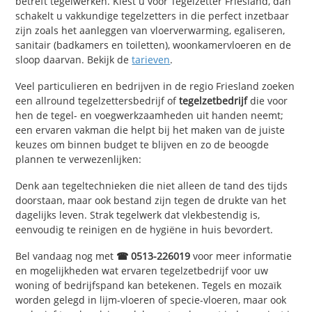
betreft tegelwerken. Kiest u voor Tegelzetter Friesland, dan
schakelt u vakkundige tegelzetters in die perfect inzetbaar
zijn zoals het aanleggen van vloerverwarming, egaliseren,
sanitair (badkamers en toiletten), woonkamervloeren en de
sloop daarvan. Bekijk de
tarieven
.
Veel particulieren en bedrijven in de regio Friesland zoeken
een allround tegelzettersbedrijf of
tegelzetbedrijf
die voor
hen de tegel- en voegwerkzaamheden uit handen neemt;
een ervaren vakman die helpt bij het maken van de juiste
keuzes om binnen budget te blijven en zo de beoogde
plannen te verwezenlijken:
Denk aan tegeltechnieken die niet alleen de tand des tijds
doorstaan, maar ook bestand zijn tegen de drukte van het
dagelijks leven. Strak tegelwerk dat vlekbestendig is,
eenvoudig te reinigen en de hygiëne in huis bevordert.
Bel vandaag nog met
☎ 0513-226019
voor meer informatie
en mogelijkheden wat ervaren tegelzetbedrijf voor uw
woning of bedrijfspand kan betekenen. Tegels en mozaïk
worden gelegd in lijm-vloeren of specie-vloeren, maar ook