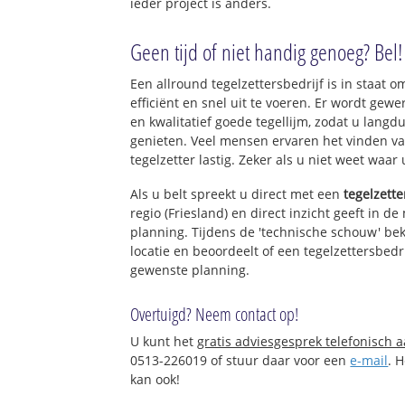
ieder project is anders.
Geen tijd of niet handig genoeg? Bel!
Een allround tegelzettersbedrijf is in staat o
efficiënt en snel uit te voeren. Er wordt ge
en kwalitatief goede tegellijm, zodat u langd
genieten. Veel mensen ervaren het vinden va
tegelzetter lastig. Zeker als u niet weet waar
Als u belt spreekt u direct met een
tegelzette
regio (Friesland) en direct inzicht geeft in d
planning. Tijdens de 'technische schouw' bek
locatie en beoordeelt of een tegelzettersbedr
gewenste planning.
Overtuigd? Neem contact op!
U kunt het
gratis adviesgesprek telefonisch 
0513-226019 of stuur daar voor een
e-mail
. 
kan ook!