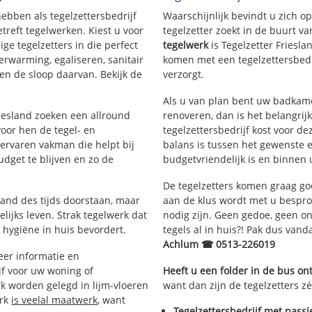
hebben als tegelzettersbedrijf
Waarschijnlijk bevindt u zich 
reft tegelwerken. Kiest u voor
tegelzetter zoekt in de buurt v
ige tegelzetters in die perfect
tegelwerk
is Tegelzetter Friesla
erwarming, egaliseren, sanitair
komen met een tegelzettersbedri
en de sloop daarvan. Bekijk de
verzorgt.
Als u van plan bent uw badkamer
riesland zoeken een allround
renoveren, dan is het belangrij
oor hen de tegel- en
tegelzettersbedrijf kost voor de
rvaren vakman die helpt bij
balans is tussen het gewenste e
dget te blijven en zo de
budgetvriendelijk is en binnen 
De tegelzetters komen graag go
tand des tijds doorstaan, maar
aan de klus wordt met u bespr
lijks leven. Strak tegelwerk dat
nodig zijn. Geen gedoe, geen onn
 hygiëne in huis bevordert.
tegels al in huis?! Pak dus van
Achlum ☎ 0513-226019
er informatie en
jf voor uw woning of
Heeft u een folder in de bus o
k worden gelegd in lijm-vloeren
want dan zijn de tegelzetters z
erk
is veelal maatwerk
, want
Tegelzettersbedrijf met passi