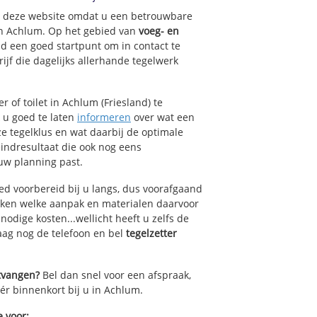
op deze website omdat u een betrouwbare
an Achlum. Op het gebied van
voeg- en
nd een goed startpunt om in contact te
jf die dagelijks allerhande tegelwerk
 of toilet in Achlum (Friesland) te
k u goed te laten
informeren
over wat een
ze tegelklus en wat daarbij de optimale
indresultaat die ook nog eens
uw planning past.
ed voorbereid bij u langs, dus voorafgaand
oken welke aanpak en materialen daarvoor
odige kosten...wellicht heeft u zelfs de
daag nog de telefoon en bel
tegelzetter
ntvangen?
Bel dan snel voor een afspraak,
éér binnenkort bij u in Achlum.
e voor: