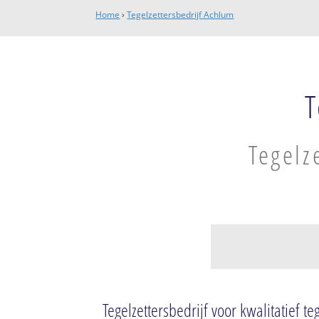
Home
›
Tegelzettersbedrijf Achlum
T
Tegelz
Zuid
Achlum
Tegelzettersbedrijf voor kwalitatief t
Hitzum