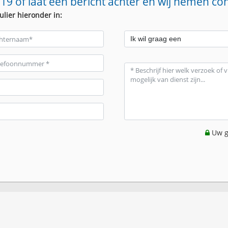
19 of laat een bericht achter en wij nemen co
ulier hieronder in:
Uw g