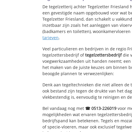
Tzum
De tegelzetterij achter Tegelzetter Friesland 
een gevestigde naam opgebouwd voor wat bet
Tegelzetter Friesland, dan schakelt u vakkund
inzetbaar zijn zoals het aanleggen van vloerv
(badkamers en toiletten), woonkamervloeren 
tarieven
.
Veel particulieren en bedrijven in de regio F
tegelzettersbedrijf of
tegelzettersbedrijf
die v
voegwerkzaamheden uit handen neemt; een e
het maken van de juiste keuzes om binnen bu
beoogde plannen te verwezenlijken:
Denk aan tegeltechnieken die niet alleen de 
ook bestand zijn tegen de drukte van het dage
vlekbestendig is, eenvoudig te reinigen en de
Bel vandaag nog met
☎ 0513-226019
voor me
mogelijkheden wat ervaren tegelzettersbedri
bedrijfspand kan betekenen. Tegels en mozaï
of specie-vloeren, maar ook exclusief tegelw