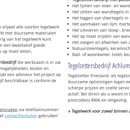
Het lijmen van vloer- en wan
Het zetten van wandtegels in
Het leggen van vloertegels in
Het aanmaken van lijm, morte
m vrijwel alle soorten tegelwerk
Het uitvoeren van sloop-, bre
werkt met duurzame materialen
Het op maat snijden van wand
urig van het tegelwerk kunt
Het voegen en afwerken van a
n een kwalitatief goede
Natuursteentegels, keramisch
 u op moet letten.
Bad- of woonkamer, toilet, k
rsbedrijf
die werkzaam is in uw
Tegelzettersbedrijf Achlum
e mogelijkheden, kosten en
ijkt een adviseur het project op
Tegelzetter Friesland: als tegel
ijf beschikbaar is conform de
duurzame oplossingen tegen een
scherpe prijzen en snelle servi
actief. Bel direct als u woont 
postcode(s) 8806 en omgeving.
aanvragen
via telefoonnummer:
» Tegelwerk voor zowel binnen a
Het
contactformulier
gebruiken