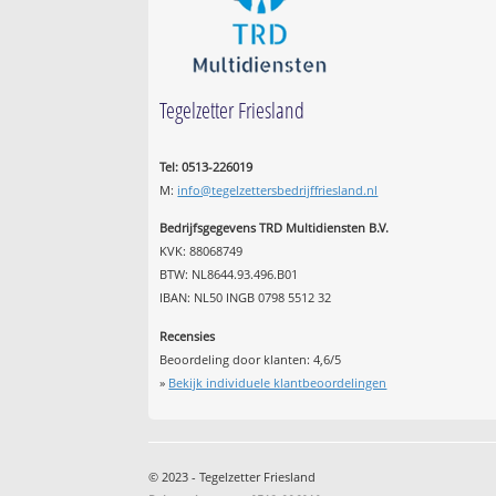
Tegelzetter Friesland
Tel: 0513-226019
M:
info@tegelzettersbedrijffriesland.nl
Bedrijfsgegevens TRD Multidiensten B.V.
KVK: 88068749
BTW: NL8644.93.496.B01
IBAN: NL50 INGB 0798 5512 32
Recensies
Beoordeling door klanten:
4,6
/
5
»
Bekijk individuele klantbeoordelingen
© 2023 - Tegelzetter Friesland