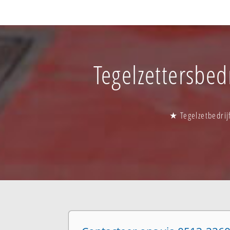
Tegelzettersbedr
★ Tegelzetbedrij