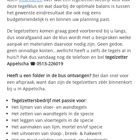
deze tegelklus en wat daarbij de optimale balans is tussen
het gewenste eindresultaat die ook nog eens
budgetvriendelijk is en binnen uw planning past.
De tegelzetters komen graag goed voorbereid bij u langs,
dus voorafgaand aan de klus wordt met u besproken welke
aanpak en materialen daarvoor nodig zijn. Geen gedoe,
geen onnodige kosten...wellicht heeft u zelfs de tegels al in
huis?! Pak dus vandaag nog de telefoon en bel
tegelzetter
Appelscha ☎ 0513-226019
Heeft u een folder in de bus ontvangen?
Bel dan snel voor
een afspraak, want dan zijn de tegelzetters zéér binnenkort
bij u in Appelscha.
Tegelzettersbedrijf met passie voor:
Het lijmen van vloer- en wandtegels
Het zetten van wandtegels in de specie
Het leggen van vloertegels in de specie
Het aanmaken van lijm, mortel en/of specie
Het uitvoeren van sloop-, breek- & hakwerk
Het op maat snijden van wand- en vloertegels