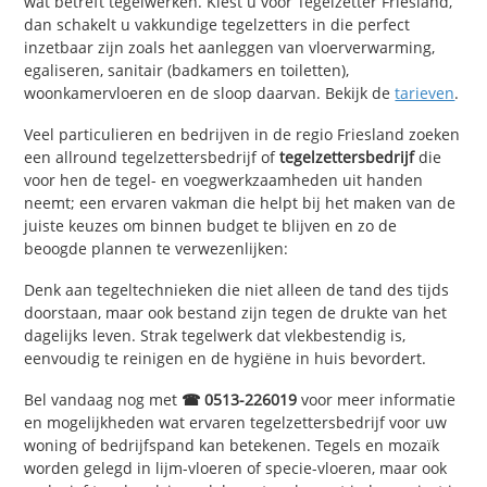
wat betreft tegelwerken. Kiest u voor Tegelzetter Friesland,
dan schakelt u vakkundige tegelzetters in die perfect
inzetbaar zijn zoals het aanleggen van vloerverwarming,
egaliseren, sanitair (badkamers en toiletten),
woonkamervloeren en de sloop daarvan. Bekijk de
tarieven
.
Veel particulieren en bedrijven in de regio Friesland zoeken
een allround tegelzettersbedrijf of
tegelzettersbedrijf
die
voor hen de tegel- en voegwerkzaamheden uit handen
neemt; een ervaren vakman die helpt bij het maken van de
juiste keuzes om binnen budget te blijven en zo de
beoogde plannen te verwezenlijken:
Denk aan tegeltechnieken die niet alleen de tand des tijds
doorstaan, maar ook bestand zijn tegen de drukte van het
dagelijks leven. Strak tegelwerk dat vlekbestendig is,
eenvoudig te reinigen en de hygiëne in huis bevordert.
Bel vandaag nog met
☎ 0513-226019
voor meer informatie
en mogelijkheden wat ervaren tegelzettersbedrijf voor uw
woning of bedrijfspand kan betekenen. Tegels en mozaïk
worden gelegd in lijm-vloeren of specie-vloeren, maar ook