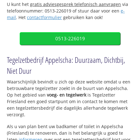
U kunt het
gratis adviesgesprek telefonisch aanvragen
via
telefoonnummer: 0513-226019 of stuur daar voor een
e-
mail
. Het
contactformulier
gebruiken kan ook!
0513-226019
Tegelzetbedrijf Appelscha: Duurzaam, Dichtbij,
Niet Duur
Waarschijnlijk bevindt u zich op deze website omdat u een
betrouwbare tegelzetter zoekt in de buurt van Appelscha.
Op het gebied van
voeg- en tegelwerk
is Tegelzetter
Friesland een goed startpunt om in contact te komen met
een tegelzettersbedrijf die dagelijks allerhande tegelwerk
verzorgt.
Als u van plan bent uw badkamer of toilet in Appelscha
(Friesland) te renoveren, dan is het belangrijk u goed te
laten
informeren
over wat een tegelzettersbedrijf kost voor