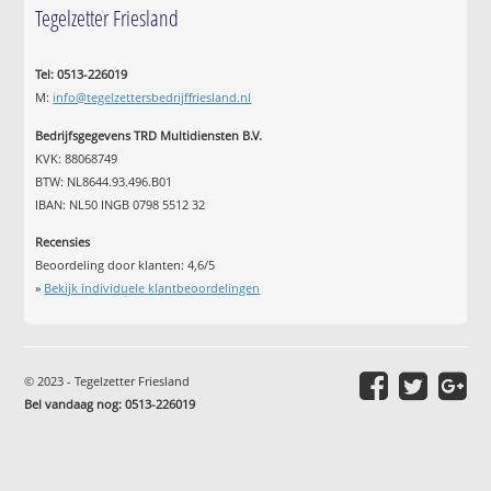
Tegelzetter Friesland
Tel: 0513-226019
M:
info@tegelzettersbedrijffriesland.nl
Bedrijfsgegevens TRD Multidiensten B.V.
KVK: 88068749
BTW: NL8644.93.496.B01
IBAN: NL50 INGB 0798 5512 32
Recensies
Beoordeling door klanten:
4,6
/
5
»
Bekijk individuele klantbeoordelingen
© 2023 - Tegelzetter Friesland
Bel vandaag nog: 0513-226019