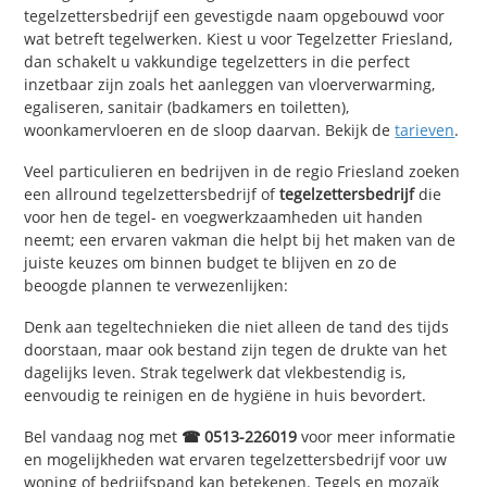
tegelzettersbedrijf een gevestigde naam opgebouwd voor
wat betreft tegelwerken. Kiest u voor Tegelzetter Friesland,
dan schakelt u vakkundige tegelzetters in die perfect
inzetbaar zijn zoals het aanleggen van vloerverwarming,
egaliseren, sanitair (badkamers en toiletten),
woonkamervloeren en de sloop daarvan. Bekijk de
tarieven
.
Veel particulieren en bedrijven in de regio Friesland zoeken
een allround tegelzettersbedrijf of
tegelzettersbedrijf
die
voor hen de tegel- en voegwerkzaamheden uit handen
neemt; een ervaren vakman die helpt bij het maken van de
juiste keuzes om binnen budget te blijven en zo de
beoogde plannen te verwezenlijken:
Denk aan tegeltechnieken die niet alleen de tand des tijds
doorstaan, maar ook bestand zijn tegen de drukte van het
dagelijks leven. Strak tegelwerk dat vlekbestendig is,
eenvoudig te reinigen en de hygiëne in huis bevordert.
Bel vandaag nog met
☎ 0513-226019
voor meer informatie
en mogelijkheden wat ervaren tegelzettersbedrijf voor uw
woning of bedrijfspand kan betekenen. Tegels en mozaïk