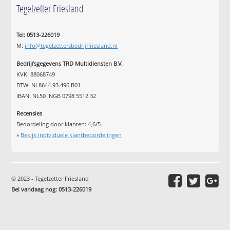
Tegelzetter Friesland
Tel: 0513-226019
M:
info@tegelzettersbedrijffriesland.nl
Bedrijfsgegevens TRD Multidiensten B.V.
KVK: 88068749
BTW: NL8644.93.496.B01
IBAN: NL50 INGB 0798 5512 32
Recensies
Beoordeling door klanten:
4,6
/
5
»
Bekijk individuele klantbeoordelingen
© 2023 - Tegelzetter Friesland
Bel vandaag nog: 0513-226019