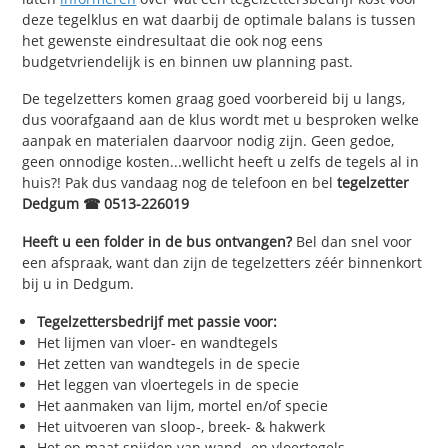
deze tegelklus en wat daarbij de optimale balans is tussen
het gewenste eindresultaat die ook nog eens
budgetvriendelijk is en binnen uw planning past.
De tegelzetters komen graag goed voorbereid bij u langs,
dus voorafgaand aan de klus wordt met u besproken welke
aanpak en materialen daarvoor nodig zijn. Geen gedoe,
geen onnodige kosten...wellicht heeft u zelfs de tegels al in
huis?! Pak dus vandaag nog de telefoon en bel
tegelzetter
Dedgum ☎ 0513-226019
Heeft u een folder in de bus ontvangen?
Bel dan snel voor
een afspraak, want dan zijn de tegelzetters zéér binnenkort
bij u in Dedgum.
Tegelzettersbedrijf met passie voor:
Het lijmen van vloer- en wandtegels
Het zetten van wandtegels in de specie
Het leggen van vloertegels in de specie
Het aanmaken van lijm, mortel en/of specie
Het uitvoeren van sloop-, breek- & hakwerk
Het op maat snijden van wand- en vloertegels