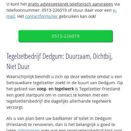
U kunt het
gratis adviesgesprek telefonisch aanvragen
via
telefoonnummer: 0513-226019 of stuur daar voor een
e-
mail
. Het
contactformulier
gebruiken kan ook!
0513-226019
Tegelzetbedrijf Dedgum: Duurzaam, Dichtbij,
Niet Duur
Waarschijnlijk bevindt u zich op deze website omdat u een
betrouwbare tegelzetter zoekt in de buurt van Dedgum. Op
het gebied van
voeg- en tegelwerk
is Tegelzetter Friesland
een goed startpunt om in contact te komen met een
tegelzettersbedrijf die dagelijks allerhande tegelwerk
verzorgt.
Als u van plan bent uw badkamer of toilet in Dedgum
(Friesland) te renoveren, dan is het belangrijk u goed te
laten
informeren
over wat een tegelzettersbedrijf kost voor