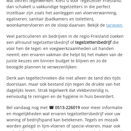
wat betreft tegelwerken. Kiest u voor Tegelzetter Friesland,
dan schakelt u vakkundige tegelzetters in die perfect
inzetbaar zijn zoals het aanleggen van vloerverwarming,
egaliseren, sanitair (badkamers en toiletten),
woonkamervloeren en de sloop daarvan. Bekijk de
tarieven
.
Veel particulieren en bedrijven in de regio Friesland zoeken
een allround tegelzettersbedrijf of
tegelzettersbedrijf
die
voor hen de tegel- en voegwerkzaamheden uit handen
neemt; een ervaren vakman die helpt bij het maken van de
juiste keuzes om binnen budget te blijven en zo de
beoogde plannen te verwezenlijken:
Denk aan tegeltechnieken die niet alleen de tand des tijds
doorstaan, maar ook bestand zijn tegen de drukte van het
dagelijks leven. Strak tegelwerk dat vlekbestendig is,
eenvoudig te reinigen en de hygiëne in huis bevordert.
Bel vandaag nog met
☎ 0513-226019
voor meer informatie
en mogelijkheden wat ervaren tegelzettersbedrijf voor uw
woning of bedrijfspand kan betekenen. Tegels en mozaïk
worden gelegd in lijm-vloeren of specie-vloeren, maar ook