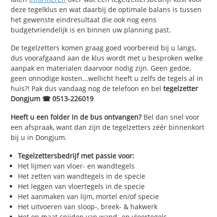
deze tegelklus en wat daarbij de optimale balans is tussen
het gewenste eindresultaat die ook nog eens
budgetvriendelijk is en binnen uw planning past.
De tegelzetters komen graag goed voorbereid bij u langs,
dus voorafgaand aan de klus wordt met u besproken welke
aanpak en materialen daarvoor nodig zijn. Geen gedoe,
geen onnodige kosten...wellicht heeft u zelfs de tegels al in
huis?! Pak dus vandaag nog de telefoon en bel
tegelzetter
Dongjum ☎ 0513-226019
Heeft u een folder in de bus ontvangen?
Bel dan snel voor
een afspraak, want dan zijn de tegelzetters zéér binnenkort
bij u in Dongjum.
Tegelzettersbedrijf met passie voor:
Het lijmen van vloer- en wandtegels
Het zetten van wandtegels in de specie
Het leggen van vloertegels in de specie
Het aanmaken van lijm, mortel en/of specie
Het uitvoeren van sloop-, breek- & hakwerk
Het op maat snijden van wand- en vloertegels