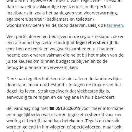
wat betreft tegelwerken. Kiest u voor Tegelzetter Friesland,
dan schakelt u vakkundige tegelzetters in die perfect
inzetbaar zijn zoals het aanleggen van vloerverwarming,
egaliseren, sanitair (badkamers en toiletten),
woonkamervloeren en de sloop daarvan. Bekijk de
tarieven
.
Veel particulieren en bedrijven in de regio Friesland zoeken
een allround tegelzettersbedrijf of
tegelzettersbedrijf
die
voor hen de tegel- en voegwerkzaamheden uit handen
neemt; een ervaren vakman die helpt bij het maken van de
juiste keuzes om binnen budget te blijven en zo de
beoogde plannen te verwezenlijken:
Denk aan tegeltechnieken die niet alleen de tand des tijds
doorstaan, maar ook bestand zijn tegen de drukte van het
dagelijks leven. Strak tegelwerk dat vlekbestendig is,
eenvoudig te reinigen en de hygiëne in huis bevordert.
Bel vandaag nog met
☎ 0513-226019
voor meer informatie
en mogelijkheden wat ervaren tegelzettersbedrijf voor uw
woning of bedrijfspand kan betekenen. Tegels en mozaïk
worden gelegd in lijm-vloeren of specie-vloeren, maar ook