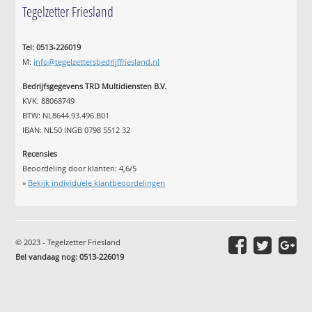
Tegelzetter Friesland
Tel: 0513-226019
M:
info@tegelzettersbedrijffriesland.nl
Bedrijfsgegevens TRD Multidiensten B.V.
KVK: 88068749
BTW: NL8644.93.496.B01
IBAN: NL50 INGB 0798 5512 32
Recensies
Beoordeling door klanten:
4,6
/
5
»
Bekijk individuele klantbeoordelingen
© 2023 - Tegelzetter Friesland
Bel vandaag nog: 0513-226019