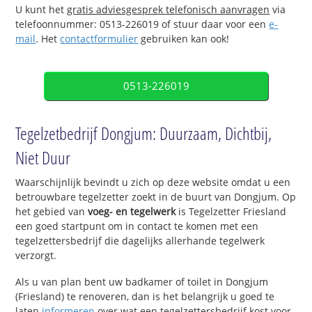
U kunt het
gratis adviesgesprek telefonisch aanvragen
via
telefoonnummer: 0513-226019 of stuur daar voor een
e-
mail
. Het
contactformulier
gebruiken kan ook!
0513-226019
Tegelzetbedrijf Dongjum: Duurzaam, Dichtbij,
Niet Duur
Waarschijnlijk bevindt u zich op deze website omdat u een
betrouwbare tegelzetter zoekt in de buurt van Dongjum. Op
het gebied van
voeg- en tegelwerk
is Tegelzetter Friesland
een goed startpunt om in contact te komen met een
tegelzettersbedrijf die dagelijks allerhande tegelwerk
verzorgt.
Als u van plan bent uw badkamer of toilet in Dongjum
(Friesland) te renoveren, dan is het belangrijk u goed te
laten
informeren
over wat een tegelzettersbedrijf kost voor