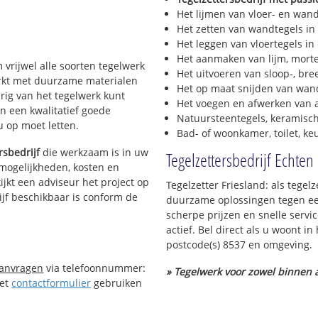
Het lijmen van vloer- en wan
Het zetten van wandtegels in
Het leggen van vloertegels in
Het aanmaken van lijm, morte
m vrijwel alle soorten tegelwerk
Het uitvoeren van sloop-, bre
werkt met duurzame materialen
Het op maat snijden van wand
urig van het tegelwerk kunt
Het voegen en afwerken van a
n een kwalitatief goede
Natuursteentegels, keramisch
 u op moet letten.
Bad- of woonkamer, toilet, k
rsbedrijf
die werkzaam is in uw
Tegelzettersbedrijf Echten
e mogelijkheden, kosten en
ijkt een adviseur het project op
Tegelzetter Friesland: als tegel
ijf beschikbaar is conform de
duurzame oplossingen tegen een
scherpe prijzen en snelle servi
actief. Bel direct als u woont i
postcode(s) 8537 en omgeving.
aanvragen
via telefoonnummer:
» Tegelwerk voor zowel binnen a
Het
contactformulier
gebruiken