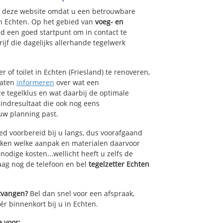
op deze website omdat u een betrouwbare
an Echten. Op het gebied van
voeg- en
nd een goed startpunt om in contact te
jf die dagelijks allerhande tegelwerk
 of toilet in Echten (Friesland) te renoveren,
laten
informeren
over wat een
ze tegelklus en wat daarbij de optimale
indresultaat die ook nog eens
uw planning past.
ed voorbereid bij u langs, dus voorafgaand
oken welke aanpak en materialen daarvoor
odige kosten...wellicht heeft u zelfs de
daag nog de telefoon en bel
tegelzetter Echten
ntvangen?
Bel dan snel voor een afspraak,
ér binnenkort bij u in Echten.
e voor: