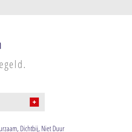
n
regeld.
urzaam, Dichtbij, Niet Duur