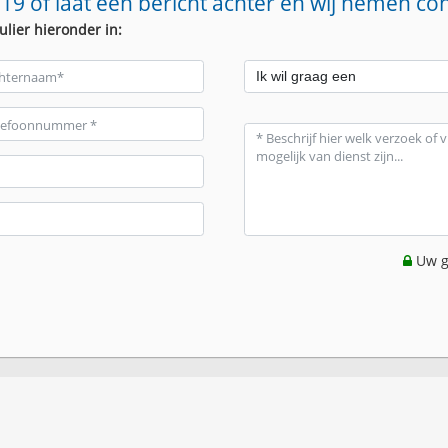
19 of laat een bericht achter en wij nemen co
ulier hieronder in:
Uw g