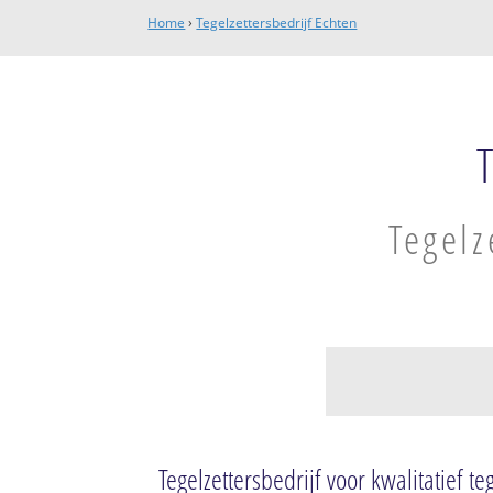
Home
›
Tegelzettersbedrijf Echten
Tegelz
Echten De Fryske
Echten
Tegelzettersbedrijf voor kwalitatief t