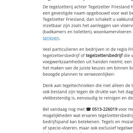
De tegelzetterij achter Tegelzetter Friesland 
een gevestigde naam opgebouwd voor wat bet
Tegelzetter Friesland, dan schakelt u vakkund
inzetbaar zijn zoals het aanleggen van vloerv
(badkamers en toiletten), woonkamervloeren 
tarieven
.
Veel particulieren en bedrijven in de regio F
tegelzettersbedrijf of
tegelzettersbedrijf
die v
voegwerkzaamheden uit handen neemt; een e
het maken van de juiste keuzes om binnen bu
beoogde plannen te verwezenlijken:
Denk aan tegeltechnieken die niet alleen de 
ook bestand zijn tegen de drukte van het dage
vlekbestendig is, eenvoudig te reinigen en de
Bel vandaag nog met
☎ 0513-226019
voor me
mogelijkheden wat ervaren tegelzettersbedri
bedrijfspand kan betekenen. Tegels en mozaï
of specie-vloeren, maar ook exclusief tegelw