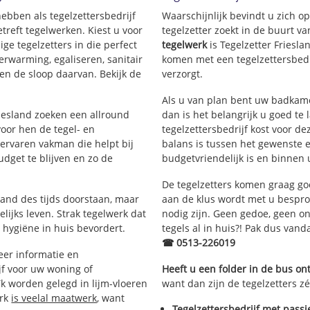
hebben als tegelzettersbedrijf
Waarschijnlijk bevindt u zich 
reft tegelwerken. Kiest u voor
tegelzetter zoekt in de buurt v
ige tegelzetters in die perfect
tegelwerk
is Tegelzetter Friesla
erwarming, egaliseren, sanitair
komen met een tegelzettersbedri
en de sloop daarvan. Bekijk de
verzorgt.
Als u van plan bent uw badkamer
riesland zoeken een allround
dan is het belangrijk u goed te 
oor hen de tegel- en
tegelzettersbedrijf kost voor de
rvaren vakman die helpt bij
balans is tussen het gewenste e
dget te blijven en zo de
budgetvriendelijk is en binnen 
De tegelzetters komen graag go
tand des tijds doorstaan, maar
aan de klus wordt met u bespr
lijks leven. Strak tegelwerk dat
nodig zijn. Geen gedoe, geen onn
 hygiëne in huis bevordert.
tegels al in huis?! Pak dus van
☎ 0513-226019
er informatie en
jf voor uw woning of
Heeft u een folder in de bus o
k worden gelegd in lijm-vloeren
want dan zijn de tegelzetters zé
erk
is veelal maatwerk
, want
Tegelzettersbedrijf met passi