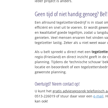
ieder project is anders.
Geen tijd of niet handig genoeg? Bel!
Een allround tegelzettersbedrijf is in staat o
efficiënt en snel uit te voeren. Er wordt ge
en kwalitatief goede tegellijm, zodat u langd
genieten. Veel mensen ervaren het vinden va
tegelzetter lastig. Zeker als u niet weet waar
Als u belt spreekt u direct met een
tegelzette
regio (Friesland) en direct inzicht geeft in d
planning. Tijdens de 'technische schouw' bek
locatie en beoordeelt of een tegelzettersbedr
gewenste planning.
Overtuigd? Neem contact op!
U kunt het
gratis adviesgesprek telefonisch 
0513-226019 of stuur daar voor een
e-mail
. 
kan ook!