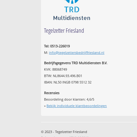
Tegelzetter Friesland
Tel: 0513-226019
M:
info@tegelzettersbedrijffriesland.nl
Bedrijfsgegevens TRD Multidiensten B.V.
KVK: 88068749
BTW: NL8644.93.496.B01
IBAN: NL50 INGB 0798 5512 32
Recensies
Beoordeling door klanten:
4,6
/
5
»
Bekijk individuele klantbeoordelingen
© 2023 - Tegelzetter Friesland