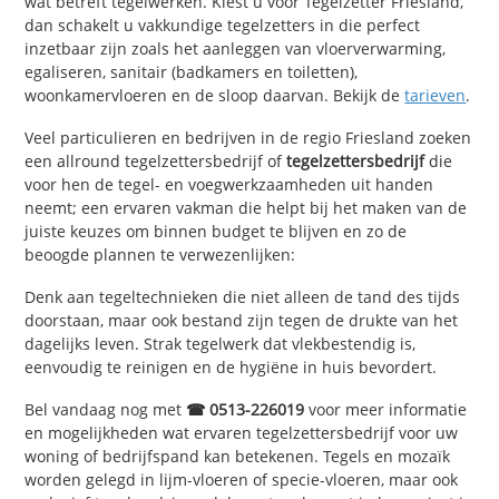
wat betreft tegelwerken. Kiest u voor Tegelzetter Friesland,
dan schakelt u vakkundige tegelzetters in die perfect
inzetbaar zijn zoals het aanleggen van vloerverwarming,
egaliseren, sanitair (badkamers en toiletten),
woonkamervloeren en de sloop daarvan. Bekijk de
tarieven
.
Veel particulieren en bedrijven in de regio Friesland zoeken
een allround tegelzettersbedrijf of
tegelzettersbedrijf
die
voor hen de tegel- en voegwerkzaamheden uit handen
neemt; een ervaren vakman die helpt bij het maken van de
juiste keuzes om binnen budget te blijven en zo de
beoogde plannen te verwezenlijken:
Denk aan tegeltechnieken die niet alleen de tand des tijds
doorstaan, maar ook bestand zijn tegen de drukte van het
dagelijks leven. Strak tegelwerk dat vlekbestendig is,
eenvoudig te reinigen en de hygiëne in huis bevordert.
Bel vandaag nog met
☎ 0513-226019
voor meer informatie
en mogelijkheden wat ervaren tegelzettersbedrijf voor uw
woning of bedrijfspand kan betekenen. Tegels en mozaïk
worden gelegd in lijm-vloeren of specie-vloeren, maar ook