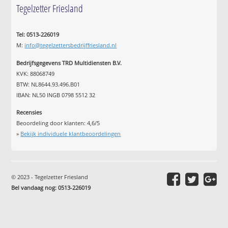
Tegelzetter Friesland
Tel: 0513-226019
M:
info@tegelzettersbedrijffriesland.nl
Bedrijfsgegevens TRD Multidiensten B.V.
KVK: 88068749
BTW: NL8644.93.496.B01
IBAN: NL50 INGB 0798 5512 32
Recensies
Beoordeling door klanten:
4,6
/
5
»
Bekijk individuele klantbeoordelingen
© 2023 - Tegelzetter Friesland
Bel vandaag nog: 0513-226019