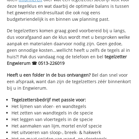
deze tegelklus en wat daarbij de optimale balans is tussen
het gewenste eindresultaat die ook nog eens
budgetvriendelijk is en binnen uw planning past.
De tegelzetters komen graag goed voorbereid bij u langs,
dus voorafgaand aan de klus wordt met u besproken welke
aanpak en materialen daarvoor nodig zijn. Geen gedoe,
geen onnodige kosten...wellicht heeft u zelfs de tegels al in
huis?! Pak dus vandaag nog de telefoon en bel
tegelzetter
Engwierum ☎ 0513-226019
Heeft u een folder in de bus ontvangen?
Bel dan snel voor
een afspraak, want dan zijn de tegelzetters zéér binnenkort
bij u in Engwierum.
Tegelzettersbedrijf met passie voor:
Het lijmen van vloer- en wandtegels
Het zetten van wandtegels in de specie
Het leggen van vloertegels in de specie
Het aanmaken van lijm, mortel en/of specie
Het uitvoeren van sloop-, breek- & hakwerk
Het op maat snijden van wand- en vloertegels