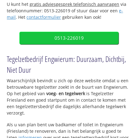
U kunt het
gratis adviesgesprek telefonisch aanvragen
via
telefoonnummer: 0513-226019 of stuur daar voor een
e-
mail
. Het
contactformulier
gebruiken kan ook!
0513-226019
Tegelzetbedrijf Engwierum: Duurzaam, Dichtbij,
Niet Duur
Waarschijnlijk bevindt u zich op deze website omdat u een
betrouwbare tegelzetter zoekt in de buurt van Engwierum.
Op het gebied van
voeg- en tegelwerk
is Tegelzetter
Friesland een goed startpunt om in contact te komen met
een tegelzettersbedrijf die dagelijks allerhande tegelwerk
verzorgt.
Als u van plan bent uw badkamer of toilet in Engwierum
(Friesland) te renoveren, dan is het belangrijk u goed te
laten
informeren
over wat een tegelzettersbedrijf kost voor