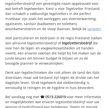
tegelzettersbedrijf een gevestigde naam opgebouwd voor
wat betreft tegelwerken. Kiest u voor Tegelzetter Friesland,
dan schakelt u vakkundige tegelzetters in die perfect
inzetbaar zijn zoals het aanleggen van vloerverwarming,
egaliseren, sanitair (badkamers en toiletten),
woonkamervloeren en de sloop daarvan. Bekijk de
tarieven
.
Veel particulieren en bedrijven in de regio Friesland zoeken
een allround tegelzettersbedrijf of
tegelzettersbedrijf
die
voor hen de tegel- en voegwerkzaamheden uit handen
neemt; een ervaren vakman die helpt bij het maken van de
juiste keuzes om binnen budget te blijven en zo de
beoogde plannen te verwezenlijken:
Denk aan tegeltechnieken die niet alleen de tand des tijds
doorstaan, maar ook bestand zijn tegen de drukte van het
dagelijks leven. Strak tegelwerk dat vlekbestendig is,
eenvoudig te reinigen en de hygiëne in huis bevordert.
Bel vandaag nog met
☎ 0513-226019
voor meer informatie
en mogelijkheden wat ervaren tegelzettersbedrijf voor uw
woning of bedrijfspand kan betekenen. Tegels en mozaïk