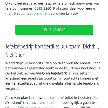
U kunt het
gratis adviesgesprek telefonisch aanvragen
via
telefoonnummer: 0513-226019 of stuur daar voor een
e-
mail
. Het
contactformulier
gebruiken kan ook!
0513-226019
Tegelzetbedrijf Kootstertille: Duurzaam, Dichtbij,
Niet Duur
Waarschijnlijk bevindt u zich op deze website omdat u een
betrouwbare tegelzetter zoekt in de buurt van Kootstertille.
Op het gebied van
voeg- en tegelwerk
is Tegelzetter
Friesland een goed startpunt om in contact te komen met
een tegelzettersbedrijf die dagelijks allerhande tegelwerk
verzorgt.
Als u van plan bent uw badkamer of toilet in Kootstertille
(Friesland) te renoveren, dan is het belangrijk u goed te
laten
informeren
over wat een tegelzettersbedrijf kost voor