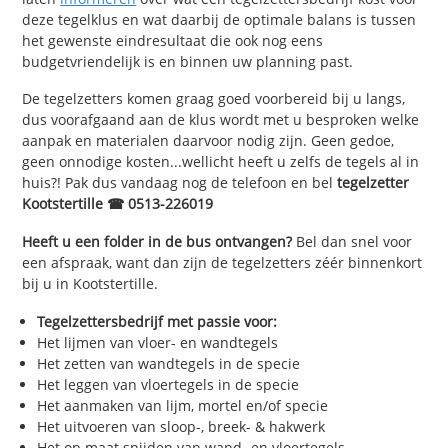
deze tegelklus en wat daarbij de optimale balans is tussen
het gewenste eindresultaat die ook nog eens
budgetvriendelijk is en binnen uw planning past.
De tegelzetters komen graag goed voorbereid bij u langs,
dus voorafgaand aan de klus wordt met u besproken welke
aanpak en materialen daarvoor nodig zijn. Geen gedoe,
geen onnodige kosten...wellicht heeft u zelfs de tegels al in
huis?! Pak dus vandaag nog de telefoon en bel
tegelzetter
Kootstertille ☎ 0513-226019
Heeft u een folder in de bus ontvangen?
Bel dan snel voor
een afspraak, want dan zijn de tegelzetters zéér binnenkort
bij u in Kootstertille.
Tegelzettersbedrijf met passie voor:
Het lijmen van vloer- en wandtegels
Het zetten van wandtegels in de specie
Het leggen van vloertegels in de specie
Het aanmaken van lijm, mortel en/of specie
Het uitvoeren van sloop-, breek- & hakwerk
Het op maat snijden van wand- en vloertegels