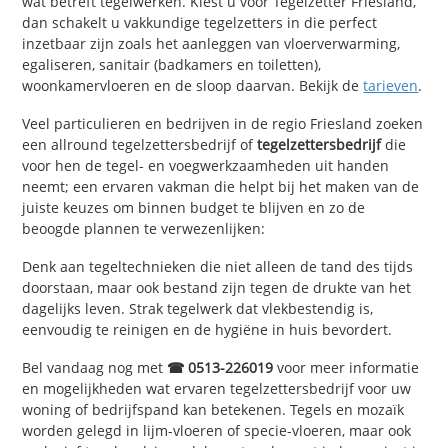
wat betreft tegelwerken. Kiest u voor Tegelzetter Friesland,
dan schakelt u vakkundige tegelzetters in die perfect
inzetbaar zijn zoals het aanleggen van vloerverwarming,
egaliseren, sanitair (badkamers en toiletten),
woonkamervloeren en de sloop daarvan. Bekijk de
tarieven
.
Veel particulieren en bedrijven in de regio Friesland zoeken
een allround tegelzettersbedrijf of
tegelzettersbedrijf
die
voor hen de tegel- en voegwerkzaamheden uit handen
neemt; een ervaren vakman die helpt bij het maken van de
juiste keuzes om binnen budget te blijven en zo de
beoogde plannen te verwezenlijken:
Denk aan tegeltechnieken die niet alleen de tand des tijds
doorstaan, maar ook bestand zijn tegen de drukte van het
dagelijks leven. Strak tegelwerk dat vlekbestendig is,
eenvoudig te reinigen en de hygiëne in huis bevordert.
Bel vandaag nog met
☎ 0513-226019
voor meer informatie
en mogelijkheden wat ervaren tegelzettersbedrijf voor uw
woning of bedrijfspand kan betekenen. Tegels en mozaïk
worden gelegd in lijm-vloeren of specie-vloeren, maar ook