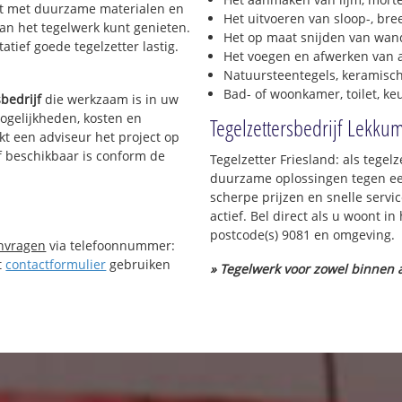
erkt met duurzame materialen en
Het uitvoeren van sloop-, bre
van het tegelwerk kunt genieten.
Het op maat snijden van wand
tief goede tegelzetter lastig.
Het voegen en afwerken van a
Natuursteentegels, keramisch
Bad- of woonkamer, toilet, k
sbedrijf
die werkzaam is in uw
 mogelijkheden, kosten en
Tegelzettersbedrijf Lekku
kt een adviseur het project op
jf beschikbaar is conform de
Tegelzetter Friesland: als tegel
duurzame oplossingen tegen een
scherpe prijzen en snelle servi
actief. Bel direct als u woont 
postcode(s) 9081 en omgeving.
anvragen
via telefoonnummer:
t
contactformulier
gebruiken
» Tegelwerk voor zowel binnen a