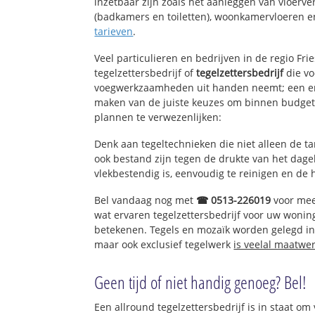
inzetbaar zijn zoals het aanleggen van vloerve
(badkamers en toiletten), woonkamervloeren en
tarieven
.
Veel particulieren en bedrijven in de regio Fr
tegelzettersbedrijf of
tegelzettersbedrijf
die vo
voegwerkzaamheden uit handen neemt; een erv
maken van de juiste keuzes om binnen budget 
plannen te verwezenlijken:
Denk aan tegeltechnieken die niet alleen de t
ook bestand zijn tegen de drukte van het dagel
vlekbestendig is, eenvoudig te reinigen en de 
Bel vandaag nog met
☎ 0513-226019
voor mee
wat ervaren tegelzettersbedrijf voor uw wonin
betekenen. Tegels en mozaïk worden gelegd in 
maar ook exclusief tegelwerk
is veelal maatwe
Geen tijd of niet handig genoeg? Bel!
Een allround tegelzettersbedrijf is in staat om 