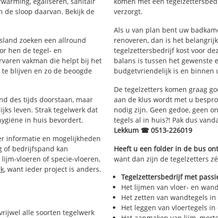
rwarming, egaliseren, sanitair
komen met een tegelzettersbedri
 de sloop daarvan. Bekijk de
verzorgt.
Als u van plan bent uw badkamer
iesland zoeken een allround
renoveren, dan is het belangrij
or hen de tegel- en
tegelzettersbedrijf kost voor de
aren vakman die helpt bij het
balans is tussen het gewenste e
te blijven en zo de beoogde
budgetvriendelijk is en binnen 
De tegelzetters komen graag go
and des tijds doorstaan, maar
aan de klus wordt met u bespr
ijks leven. Strak tegelwerk dat
nodig zijn. Geen gedoe, geen onn
hygiëne in huis bevordert.
tegels al in huis?! Pak dus van
Lekkum ☎ 0513-226019
r informatie en mogelijkheden
g of bedrijfspand kan
Heeft u een folder in de bus o
lijm-vloeren of specie-vloeren,
want dan zijn de tegelzetters z
rk
, want ieder project is anders.
Tegelzettersbedrijf met passi
Het lijmen van vloer- en wan
Het zetten van wandtegels in
Het leggen van vloertegels in
vrijwel alle soorten tegelwerk
Het aanmaken van lijm, morte