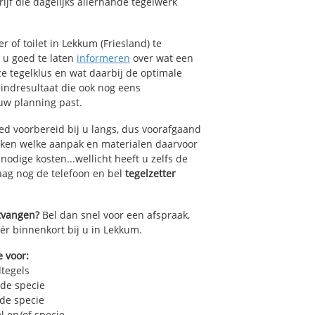
jf die dagelijks allerhande tegelwerk
 of toilet in Lekkum (Friesland) te
k u goed te laten
informeren
over wat een
ze tegelklus en wat daarbij de optimale
indresultaat die ook nog eens
uw planning past.
ed voorbereid bij u langs, dus voorafgaand
oken welke aanpak en materialen daarvoor
odige kosten...wellicht heeft u zelfs de
daag nog de telefoon en bel
tegelzetter
ntvangen?
Bel dan snel voor een afspraak,
éér binnenkort bij u in Lekkum.
e voor:
dtegels
 de specie
 de specie
l en/of specie