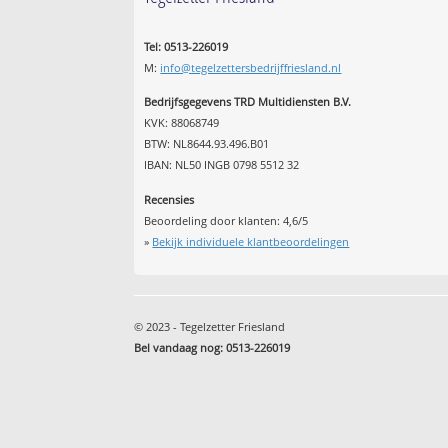
Tel: 0513-226019
M:
info@tegelzettersbedrijffriesland.nl
Bedrijfsgegevens TRD Multidiensten B.V.
KVK: 88068749
BTW: NL8644.93.496.B01
IBAN: NL50 INGB 0798 5512 32
Recensies
Beoordeling door klanten:
4,6
/
5
»
Bekijk individuele klantbeoordelingen
© 2023 - Tegelzetter Friesland
Bel vandaag nog: 0513-226019