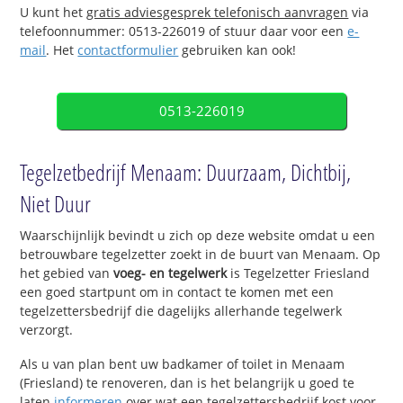
U kunt het
gratis adviesgesprek telefonisch aanvragen
via
telefoonnummer: 0513-226019 of stuur daar voor een
e-
mail
. Het
contactformulier
gebruiken kan ook!
0513-226019
Tegelzetbedrijf Menaam: Duurzaam, Dichtbij,
Niet Duur
Waarschijnlijk bevindt u zich op deze website omdat u een
betrouwbare tegelzetter zoekt in de buurt van Menaam. Op
het gebied van
voeg- en tegelwerk
is Tegelzetter Friesland
een goed startpunt om in contact te komen met een
tegelzettersbedrijf die dagelijks allerhande tegelwerk
verzorgt.
Als u van plan bent uw badkamer of toilet in Menaam
(Friesland) te renoveren, dan is het belangrijk u goed te
laten
informeren
over wat een tegelzettersbedrijf kost voor