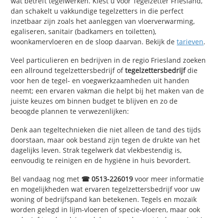
wat betreft tegelwerken. Kiest u voor Tegelzetter Friesland,
dan schakelt u vakkundige tegelzetters in die perfect
inzetbaar zijn zoals het aanleggen van vloerverwarming,
egaliseren, sanitair (badkamers en toiletten),
woonkamervloeren en de sloop daarvan. Bekijk de
tarieven
.
Veel particulieren en bedrijven in de regio Friesland zoeken
een allround tegelzettersbedrijf of
tegelzettersbedrijf
die
voor hen de tegel- en voegwerkzaamheden uit handen
neemt; een ervaren vakman die helpt bij het maken van de
juiste keuzes om binnen budget te blijven en zo de
beoogde plannen te verwezenlijken:
Denk aan tegeltechnieken die niet alleen de tand des tijds
doorstaan, maar ook bestand zijn tegen de drukte van het
dagelijks leven. Strak tegelwerk dat vlekbestendig is,
eenvoudig te reinigen en de hygiëne in huis bevordert.
Bel vandaag nog met
☎ 0513-226019
voor meer informatie
en mogelijkheden wat ervaren tegelzettersbedrijf voor uw
woning of bedrijfspand kan betekenen. Tegels en mozaïk
worden gelegd in lijm-vloeren of specie-vloeren, maar ook