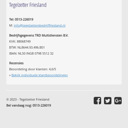
Tegelzetter Friesland
Tel: 0513-226019
M:
info@tegelzettersbedrijffriesland.nl
Bedrijfsgegevens TRD Multidiensten B.V.
KVK: 88068749
BTW: NL8644.93.496.B01
IBAN: NL50 INGB 0798 5512 32
Recensies
Beoordeling door klanten:
4,6
/
5
»
Bekijk individuele klantbeoordelingen
© 2023 - Tegelzetter Friesland
Bel vandaag nog: 0513-226019