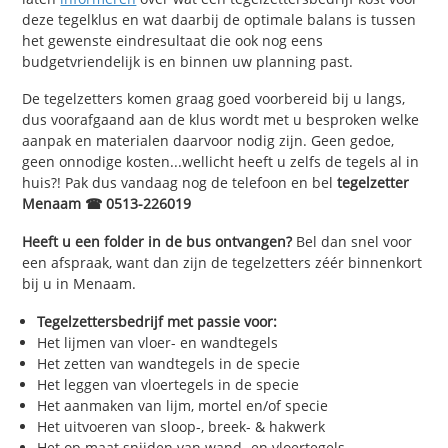
deze tegelklus en wat daarbij de optimale balans is tussen
het gewenste eindresultaat die ook nog eens
budgetvriendelijk is en binnen uw planning past.
De tegelzetters komen graag goed voorbereid bij u langs,
dus voorafgaand aan de klus wordt met u besproken welke
aanpak en materialen daarvoor nodig zijn. Geen gedoe,
geen onnodige kosten...wellicht heeft u zelfs de tegels al in
huis?! Pak dus vandaag nog de telefoon en bel
tegelzetter
Menaam ☎ 0513-226019
Heeft u een folder in de bus ontvangen?
Bel dan snel voor
een afspraak, want dan zijn de tegelzetters zéér binnenkort
bij u in Menaam.
Tegelzettersbedrijf met passie voor:
Het lijmen van vloer- en wandtegels
Het zetten van wandtegels in de specie
Het leggen van vloertegels in de specie
Het aanmaken van lijm, mortel en/of specie
Het uitvoeren van sloop-, breek- & hakwerk
Het op maat snijden van wand- en vloertegels