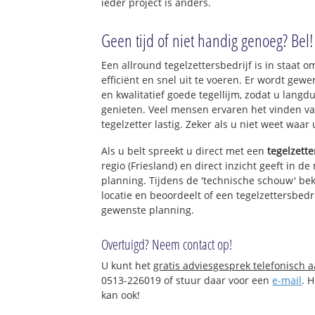
ieder project is anders.
Geen tijd of niet handig genoeg? Bel!
Een allround tegelzettersbedrijf is in staat o
efficiënt en snel uit te voeren. Er wordt ge
en kwalitatief goede tegellijm, zodat u langd
genieten. Veel mensen ervaren het vinden va
tegelzetter lastig. Zeker als u niet weet waar
Als u belt spreekt u direct met een
tegelzette
regio (Friesland) en direct inzicht geeft in d
planning. Tijdens de 'technische schouw' bek
locatie en beoordeelt of een tegelzettersbedr
gewenste planning.
Overtuigd? Neem contact op!
U kunt het
gratis adviesgesprek telefonisch 
0513-226019 of stuur daar voor een
e-mail
. 
kan ook!