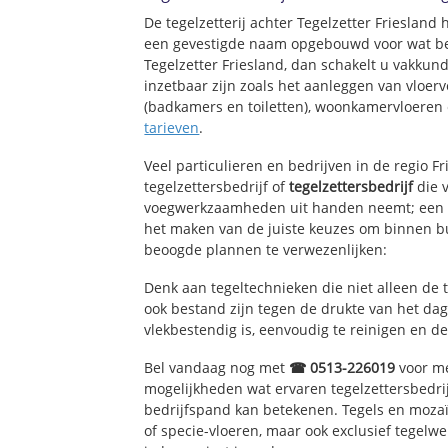
De tegelzetterij achter Tegelzetter Friesland 
een gevestigde naam opgebouwd voor wat bet
Tegelzetter Friesland, dan schakelt u vakkund
inzetbaar zijn zoals het aanleggen van vloerv
(badkamers en toiletten), woonkamervloeren 
tarieven
.
Veel particulieren en bedrijven in de regio F
tegelzettersbedrijf of
tegelzettersbedrijf
die v
voegwerkzaamheden uit handen neemt; een e
het maken van de juiste keuzes om binnen bu
beoogde plannen te verwezenlijken:
Denk aan tegeltechnieken die niet alleen de 
ook bestand zijn tegen de drukte van het dage
vlekbestendig is, eenvoudig te reinigen en de
Bel vandaag nog met
☎ 0513-226019
voor me
mogelijkheden wat ervaren tegelzettersbedri
bedrijfspand kan betekenen. Tegels en mozaï
of specie-vloeren, maar ook exclusief tegelw