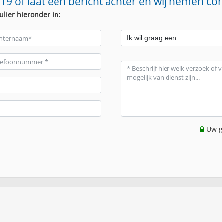
19 of laat een bericht achter en wij nemen co
ulier hieronder in:
Uw g