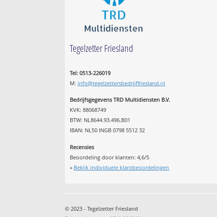
Tegelzetter Friesland
Tel: 0513-226019
M:
info@tegelzettersbedrijffriesland.nl
Bedrijfsgegevens TRD Multidiensten B.V.
KVK: 88068749
BTW: NL8644.93.496.B01
IBAN: NL50 INGB 0798 5512 32
Recensies
Beoordeling door klanten:
4,6
/
5
»
Bekijk individuele klantbeoordelingen
© 2023 - Tegelzetter Friesland