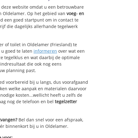
op deze website omdat u een betrouwbare
an Oldelamer. Op het gebied van
voeg- en
nd een goed startpunt om in contact te
jf die dagelijks allerhande tegelwerk
 of toilet in Oldelamer (Friesland) te
k u goed te laten
informeren
over wat een
ze tegelklus en wat daarbij de optimale
indresultaat die ook nog eens
uw planning past.
ed voorbereid bij u langs, dus voorafgaand
oken welke aanpak en materialen daarvoor
odige kosten...wellicht heeft u zelfs de
daag nog de telefoon en bel
tegelzetter
ntvangen?
Bel dan snel voor een afspraak,
éér binnenkort bij u in Oldelamer.
e voor: