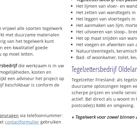
Het lijmen van vloer- en wan
Het zetten van wandtegels in
Het leggen van vloertegels in
Het aanmaken van lijm, morte
m vrijwel alle soorten tegelwerk
Het uitvoeren van sloop-, bre
werkt met duurzame materialen
Het op maat snijden van wand
urig van het tegelwerk kunt
Het voegen en afwerken van a
n een kwalitatief goede
Natuursteentegels, keramisch
 u op moet letten.
Bad- of woonkamer, toilet, k
rsbedrijf
die werkzaam is in uw
Tegelzettersbedrijf Oldel
e mogelijkheden, kosten en
ijkt een adviseur het project op
Tegelzetter Friesland: als tegel
ijf beschikbaar is conform de
duurzame oplossingen tegen een
scherpe prijzen en snelle servi
actief. Bel direct als u woont 
postcode(s) 8486 en omgeving.
aanvragen
via telefoonnummer:
» Tegelwerk voor zowel binnen a
Het
contactformulier
gebruiken