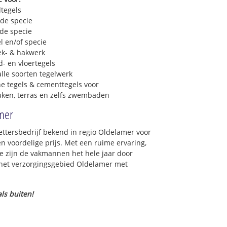
dtegels
 de specie
 de specie
l en/of specie
ek- & hakwerk
- en vloertegels
lle soorten tegelwerk
e tegels & cementtegels voor
euken, terras en zelfs zwembaden
amer
zettersbedrijf bekend in regio Oldelamer voor
 voordelige prijs. Met een ruime ervaring,
ce zijn de vakmannen het hele jaar door
in het verzorgingsgebied Oldelamer met
ls buiten!