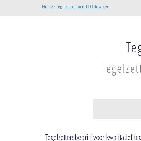
Home
›
Tegelzettersbedrijf Oldelamer
Te
Tegelzet
Helomavaart
Oldetrijne
Tegelzettersbedrijf voor kwalitatief t
Oldelamer