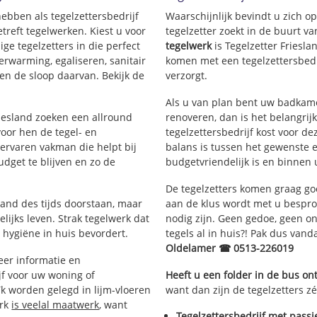
hebben als tegelzettersbedrijf
Waarschijnlijk bevindt u zich 
reft tegelwerken. Kiest u voor
tegelzetter zoekt in de buurt v
ige tegelzetters in die perfect
tegelwerk
is Tegelzetter Friesla
erwarming, egaliseren, sanitair
komen met een tegelzettersbedri
en de sloop daarvan. Bekijk de
verzorgt.
Als u van plan bent uw badkamer
riesland zoeken een allround
renoveren, dan is het belangrij
oor hen de tegel- en
tegelzettersbedrijf kost voor de
rvaren vakman die helpt bij
balans is tussen het gewenste e
dget te blijven en zo de
budgetvriendelijk is en binnen 
De tegelzetters komen graag go
tand des tijds doorstaan, maar
aan de klus wordt met u bespr
lijks leven. Strak tegelwerk dat
nodig zijn. Geen gedoe, geen onn
 hygiëne in huis bevordert.
tegels al in huis?! Pak dus van
Oldelamer ☎ 0513-226019
er informatie en
jf voor uw woning of
Heeft u een folder in de bus o
k worden gelegd in lijm-vloeren
want dan zijn de tegelzetters z
erk
is veelal maatwerk
, want
Tegelzettersbedrijf met passi