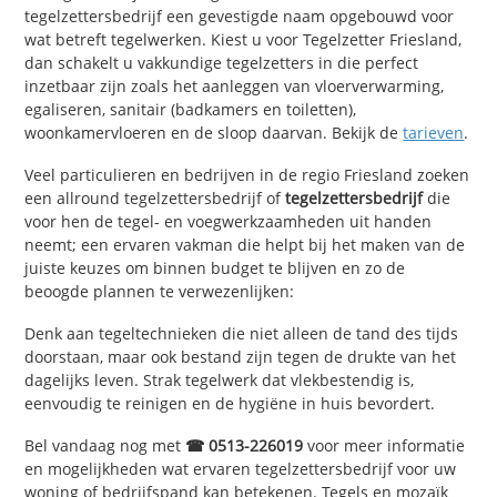
tegelzettersbedrijf een gevestigde naam opgebouwd voor
wat betreft tegelwerken. Kiest u voor Tegelzetter Friesland,
dan schakelt u vakkundige tegelzetters in die perfect
inzetbaar zijn zoals het aanleggen van vloerverwarming,
egaliseren, sanitair (badkamers en toiletten),
woonkamervloeren en de sloop daarvan. Bekijk de
tarieven
.
Veel particulieren en bedrijven in de regio Friesland zoeken
een allround tegelzettersbedrijf of
tegelzettersbedrijf
die
voor hen de tegel- en voegwerkzaamheden uit handen
neemt; een ervaren vakman die helpt bij het maken van de
juiste keuzes om binnen budget te blijven en zo de
beoogde plannen te verwezenlijken:
Denk aan tegeltechnieken die niet alleen de tand des tijds
doorstaan, maar ook bestand zijn tegen de drukte van het
dagelijks leven. Strak tegelwerk dat vlekbestendig is,
eenvoudig te reinigen en de hygiëne in huis bevordert.
Bel vandaag nog met
☎ 0513-226019
voor meer informatie
en mogelijkheden wat ervaren tegelzettersbedrijf voor uw
woning of bedrijfspand kan betekenen. Tegels en mozaïk