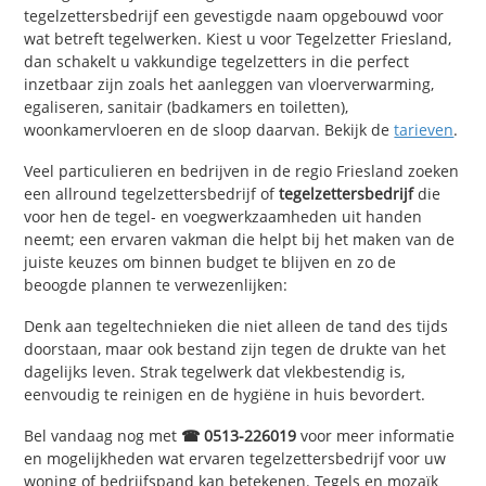
tegelzettersbedrijf een gevestigde naam opgebouwd voor
wat betreft tegelwerken. Kiest u voor Tegelzetter Friesland,
dan schakelt u vakkundige tegelzetters in die perfect
inzetbaar zijn zoals het aanleggen van vloerverwarming,
egaliseren, sanitair (badkamers en toiletten),
woonkamervloeren en de sloop daarvan. Bekijk de
tarieven
.
Veel particulieren en bedrijven in de regio Friesland zoeken
een allround tegelzettersbedrijf of
tegelzettersbedrijf
die
voor hen de tegel- en voegwerkzaamheden uit handen
neemt; een ervaren vakman die helpt bij het maken van de
juiste keuzes om binnen budget te blijven en zo de
beoogde plannen te verwezenlijken:
Denk aan tegeltechnieken die niet alleen de tand des tijds
doorstaan, maar ook bestand zijn tegen de drukte van het
dagelijks leven. Strak tegelwerk dat vlekbestendig is,
eenvoudig te reinigen en de hygiëne in huis bevordert.
Bel vandaag nog met
☎ 0513-226019
voor meer informatie
en mogelijkheden wat ervaren tegelzettersbedrijf voor uw
woning of bedrijfspand kan betekenen. Tegels en mozaïk