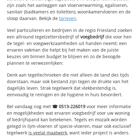
zijn zoals het aanleggen van vloerverwarming, egaliseren,
sanitair (badkamers en toiletten), woonkamervloeren en de
sloop daarvan. Bekijk de
tarieven
.
Veel particulieren en bedrijven in de regio Friesland zoeken
een allround tegelzettersbedrijf of
voegbedrijf
die voor hen
de tegel- en voegwerkzaamheden uit handen neemt; een
ervaren vakman die helpt bij het maken van de juiste
keuzes om binnen budget te blijven en zo de beoogde
plannen te verwezenlijken:
Denk aan tegeltechnieken die niet alleen de tand des tijds
doorstaan, maar ook bestand zijn tegen de drukte van het
dagelijks leven. Strak tegelwerk dat vlekbestendig is,
eenvoudig te reinigen en de hygiëne in huis bevordert.
Bel vandaag nog met
☎ 0513-226019
voor meer informatie
en mogelijkheden wat ervaren voegbedrijf voor uw woning
of bedrijfspand kan betekenen. Tegels en mozaïk worden
gelegd in lijm-vloeren of specie-vloeren, maar ook exclusief
tegelwerk
is veelal maatwerk
, want ieder project is anders.