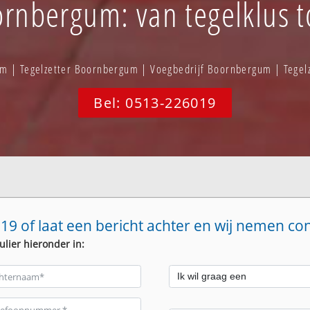
rnbergum: van tegelklus t
m | Tegelzetter Boornbergum | Voegbedrijf Boornbergum | Tege
Bel: 0513-226019
19 of laat een bericht achter en wij nemen co
ulier hieronder in: