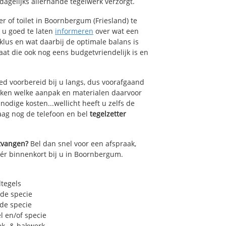
agelijks allerhande tegelwerk verzorgt.
 of toilet in Boornbergum (Friesland) te
k u goed te laten
informeren
over wat een
lklus en wat daarbij de optimale balans is
at die ook nog eens budgetvriendelijk is en
ed voorbereid bij u langs, dus voorafgaand
oken welke aanpak en materialen daarvoor
odige kosten...wellicht heeft u zelfs de
daag nog de telefoon en bel
tegelzetter
ntvangen?
Bel dan snel voor een afspraak,
éér binnenkort bij u in Boornbergum.
dtegels
 de specie
 de specie
l en/of specie
ek- & hakwerk