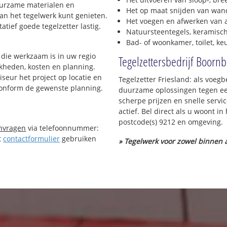
duurzame materialen en
Het op maat snijden van wand
van het tegelwerk kunt genieten.
Het voegen en afwerken van a
tief goede tegelzetter lastig.
Natuursteentegels, keramisch
Bad- of woonkamer, toilet, k
die werkzaam is in uw regio
Tegelzettersbedrijf Boor
ijkheden, kosten en planning.
iseur het project op locatie en
Tegelzetter Friesland: als voeg
 conform de gewenste planning.
duurzame oplossingen tegen een
scherpe prijzen en snelle servi
actief. Bel direct als u woont 
postcode(s) 9212 en omgeving.
anvragen
via telefoonnummer:
t
contactformulier
gebruiken
» Tegelwerk voor zowel binnen a