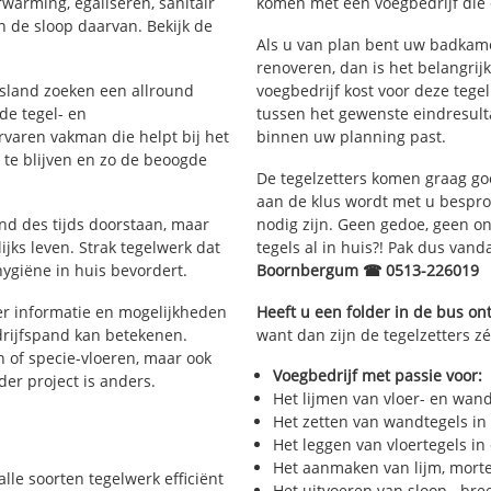
rwarming, egaliseren, sanitair
komen met een voegbedrijf die d
 de sloop daarvan. Bekijk de
Als u van plan bent uw badkamer
renoveren, dan is het belangrij
iesland zoeken een allround
voegbedrijf kost voor deze tege
de tegel- en
tussen het gewenste eindresulta
aren vakman die helpt bij het
binnen uw planning past.
te blijven en zo de beoogde
De tegelzetters komen graag go
aan de klus wordt met u bespr
and des tijds doorstaan, maar
nodig zijn. Geen gedoe, geen onn
ijks leven. Strak tegelwerk dat
tegels al in huis?! Pak dus van
hygiëne in huis bevordert.
Boornbergum ☎ 0513-226019
r informatie en mogelijkheden
Heeft u een folder in de bus o
drijfspand kan betekenen.
want dan zijn de tegelzetters z
n of specie-vloeren, maar ook
Voegbedrijf met passie voor:
eder project is anders.
Het lijmen van vloer- en wan
Het zetten van wandtegels in
Het leggen van vloertegels in
Het aanmaken van lijm, morte
alle soorten tegelwerk efficiënt
Het uitvoeren van sloop-, bre