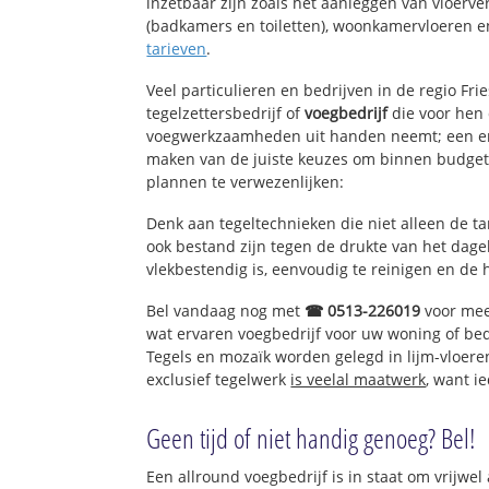
inzetbaar zijn zoals het aanleggen van vloerve
(badkamers en toiletten), woonkamervloeren en
tarieven
.
Veel particulieren en bedrijven in de regio Fr
tegelzettersbedrijf of
voegbedrijf
die voor hen 
voegwerkzaamheden uit handen neemt; een erv
maken van de juiste keuzes om binnen budget 
plannen te verwezenlijken:
Denk aan tegeltechnieken die niet alleen de t
ook bestand zijn tegen de drukte van het dagel
vlekbestendig is, eenvoudig te reinigen en de 
Bel vandaag nog met
☎ 0513-226019
voor mee
wat ervaren voegbedrijf voor uw woning of be
Tegels en mozaïk worden gelegd in lijm-vloere
exclusief tegelwerk
is veelal maatwerk
, want i
Geen tijd of niet handig genoeg? Bel!
Een allround voegbedrijf is in staat om vrijwel 