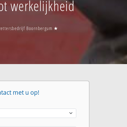
ot werkelijkheid
lzettersbedrijf Boornbergum ★
ntact met u op!