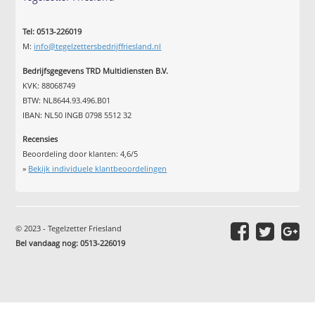
Tel: 0513-226019
M:
info@tegelzettersbedrijffriesland.nl
Bedrijfsgegevens TRD Multidiensten B.V.
KVK: 88068749
BTW: NL8644.93.496.B01
IBAN: NL50 INGB 0798 5512 32
Recensies
Beoordeling door klanten:
4,6
/
5
»
Bekijk individuele klantbeoordelingen
© 2023 - Tegelzetter Friesland
Bel vandaag nog: 0513-226019