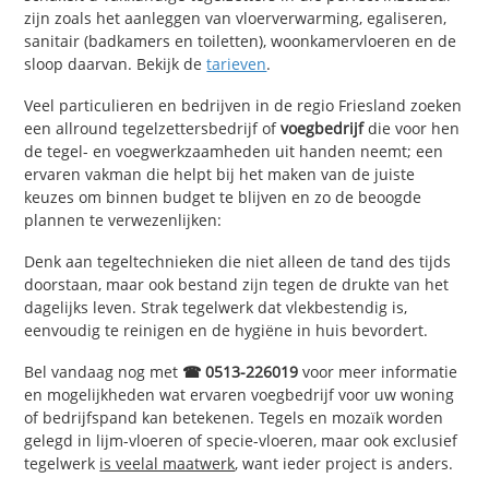
zijn zoals het aanleggen van vloerverwarming, egaliseren,
sanitair (badkamers en toiletten), woonkamervloeren en de
sloop daarvan. Bekijk de
tarieven
.
Veel particulieren en bedrijven in de regio Friesland zoeken
een allround tegelzettersbedrijf of
voegbedrijf
die voor hen
de tegel- en voegwerkzaamheden uit handen neemt; een
ervaren vakman die helpt bij het maken van de juiste
keuzes om binnen budget te blijven en zo de beoogde
plannen te verwezenlijken:
Denk aan tegeltechnieken die niet alleen de tand des tijds
doorstaan, maar ook bestand zijn tegen de drukte van het
dagelijks leven. Strak tegelwerk dat vlekbestendig is,
eenvoudig te reinigen en de hygiëne in huis bevordert.
Bel vandaag nog met
☎ 0513-226019
voor meer informatie
en mogelijkheden wat ervaren voegbedrijf voor uw woning
of bedrijfspand kan betekenen. Tegels en mozaïk worden
gelegd in lijm-vloeren of specie-vloeren, maar ook exclusief
tegelwerk
is veelal maatwerk
, want ieder project is anders.