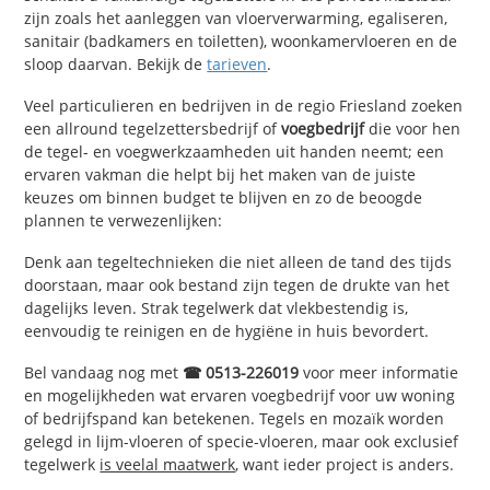
zijn zoals het aanleggen van vloerverwarming, egaliseren,
sanitair (badkamers en toiletten), woonkamervloeren en de
sloop daarvan. Bekijk de
tarieven
.
Veel particulieren en bedrijven in de regio Friesland zoeken
een allround tegelzettersbedrijf of
voegbedrijf
die voor hen
de tegel- en voegwerkzaamheden uit handen neemt; een
ervaren vakman die helpt bij het maken van de juiste
keuzes om binnen budget te blijven en zo de beoogde
plannen te verwezenlijken:
Denk aan tegeltechnieken die niet alleen de tand des tijds
doorstaan, maar ook bestand zijn tegen de drukte van het
dagelijks leven. Strak tegelwerk dat vlekbestendig is,
eenvoudig te reinigen en de hygiëne in huis bevordert.
Bel vandaag nog met
☎ 0513-226019
voor meer informatie
en mogelijkheden wat ervaren voegbedrijf voor uw woning
of bedrijfspand kan betekenen. Tegels en mozaïk worden
gelegd in lijm-vloeren of specie-vloeren, maar ook exclusief
tegelwerk
is veelal maatwerk
, want ieder project is anders.