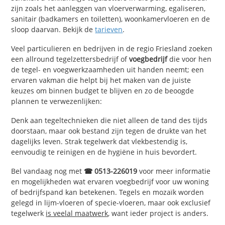
zijn zoals het aanleggen van vloerverwarming, egaliseren,
sanitair (badkamers en toiletten), woonkamervloeren en de
sloop daarvan. Bekijk de
tarieven
.
Veel particulieren en bedrijven in de regio Friesland zoeken
een allround tegelzettersbedrijf of
voegbedrijf
die voor hen
de tegel- en voegwerkzaamheden uit handen neemt; een
ervaren vakman die helpt bij het maken van de juiste
keuzes om binnen budget te blijven en zo de beoogde
plannen te verwezenlijken:
Denk aan tegeltechnieken die niet alleen de tand des tijds
doorstaan, maar ook bestand zijn tegen de drukte van het
dagelijks leven. Strak tegelwerk dat vlekbestendig is,
eenvoudig te reinigen en de hygiëne in huis bevordert.
Bel vandaag nog met
☎ 0513-226019
voor meer informatie
en mogelijkheden wat ervaren voegbedrijf voor uw woning
of bedrijfspand kan betekenen. Tegels en mozaïk worden
gelegd in lijm-vloeren of specie-vloeren, maar ook exclusief
tegelwerk
is veelal maatwerk
, want ieder project is anders.