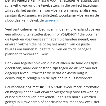
betreft tegelwerken. Kiest u voor Tegelzetter Friesland, dan
schakelt u vakkundige tegelzetters in die perfect inzetbaar
zijn zoals het aanleggen van vloerverwarming, egaliseren,
sanitair (badkamers en toiletten), woonkamervloeren en de
sloop daarvan. Bekijk de
tarieven
.
Veel particulieren en bedrijven in de regio Friesland zoeken
een allround tegelzettersbedrijf of
voegbedrijf
die voor hen
de tegel- en voegwerkzaamheden uit handen neemt; een
ervaren vakman die helpt bij het maken van de juiste
keuzes om binnen budget te blijven en zo de beoogde
plannen te verwezenlijken:
Denk aan tegeltechnieken die niet alleen de tand des tijds
doorstaan, maar ook bestand zijn tegen de drukte van het
dagelijks leven. Strak tegelwerk dat vlekbestendig is,
eenvoudig te reinigen en de hygiëne in huis bevordert.
Bel vandaag nog met
☎ 0513-226019
voor meer informatie
en mogelijkheden wat ervaren voegbedrijf voor uw woning
of bedrijfspand kan betekenen. Tegels en mozaïk worden
gelegd in lijm-vloeren of specie-vloeren, maar ook exclusief