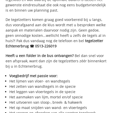
gewenste eindresultaat die ook nog eens budgetvriendelijk
is en binnen uw planning past.
De tegelzetters komen graag goed voorbereid bij u langs,
dus voorafgaand aan de klus wordt met u besproken welke
aanpak en materialen daarvoor nodig zijn. Geen gedoe,
geen onnodige kosten...wellicht heeft u zelfs de tegels al in
huis?! Pak dus vandaag nog de telefoon en bel
tegelzetter
Echtenerbrug ☎ 0513-226019
Heeft u een folder in de bus ontvangen?
Bel dan snel voor
een afspraak, want dan zijn de tegelzetters zéér binnenkort
bij u in Echtenerbrug.
Voegbedrijf met passie voor:
Het lijmen van vloer- en wandtegels
Het zetten van wandtegels in de specie
Het leggen van vloertegels in de specie
Het aanmaken van lijm, mortel en/of specie
Het uitvoeren van sloop-, breek- & hakwerk
Het op maat snijden van wand- en vloertegels
Het voegen en afwerken van alle soorten tegelwerk