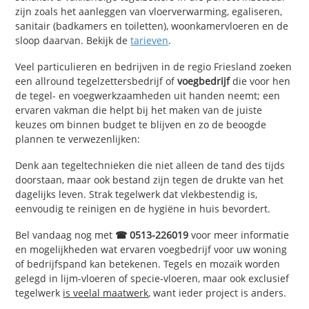
zijn zoals het aanleggen van vloerverwarming, egaliseren,
sanitair (badkamers en toiletten), woonkamervloeren en de
sloop daarvan. Bekijk de
tarieven
.
Veel particulieren en bedrijven in de regio Friesland zoeken
een allround tegelzettersbedrijf of
voegbedrijf
die voor hen
de tegel- en voegwerkzaamheden uit handen neemt; een
ervaren vakman die helpt bij het maken van de juiste
keuzes om binnen budget te blijven en zo de beoogde
plannen te verwezenlijken:
Denk aan tegeltechnieken die niet alleen de tand des tijds
doorstaan, maar ook bestand zijn tegen de drukte van het
dagelijks leven. Strak tegelwerk dat vlekbestendig is,
eenvoudig te reinigen en de hygiëne in huis bevordert.
Bel vandaag nog met
☎ 0513-226019
voor meer informatie
en mogelijkheden wat ervaren voegbedrijf voor uw woning
of bedrijfspand kan betekenen. Tegels en mozaïk worden
gelegd in lijm-vloeren of specie-vloeren, maar ook exclusief
tegelwerk
is veelal maatwerk
, want ieder project is anders.