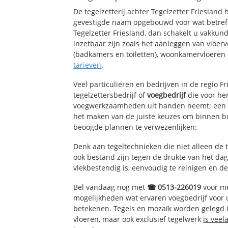
De tegelzetterij achter Tegelzetter Friesland
gevestigde naam opgebouwd voor wat betreft
Tegelzetter Friesland, dan schakelt u vakkund
inzetbaar zijn zoals het aanleggen van vloerv
(badkamers en toiletten), woonkamervloeren 
tarieven
.
Veel particulieren en bedrijven in de regio F
tegelzettersbedrijf of
voegbedrijf
die voor hen
voegwerkzaamheden uit handen neemt; een e
het maken van de juiste keuzes om binnen bu
beoogde plannen te verwezenlijken:
Denk aan tegeltechnieken die niet alleen de 
ook bestand zijn tegen de drukte van het dage
vlekbestendig is, eenvoudig te reinigen en de
Bel vandaag nog met
☎ 0513-226019
voor me
mogelijkheden wat ervaren voegbedrijf voor
betekenen. Tegels en mozaïk worden gelegd in
vloeren, maar ook exclusief tegelwerk
is veel