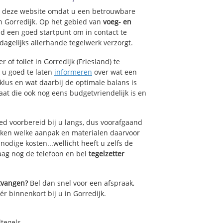
op deze website omdat u een betrouwbare
an Gorredijk. Op het gebied van
voeg- en
nd een goed startpunt om in contact te
agelijks allerhande tegelwerk verzorgt.
of toilet in Gorredijk (Friesland) te
k u goed te laten
informeren
over wat een
lklus en wat daarbij de optimale balans is
at die ook nog eens budgetvriendelijk is en
ed voorbereid bij u langs, dus voorafgaand
oken welke aanpak en materialen daarvoor
odige kosten...wellicht heeft u zelfs de
daag nog de telefoon en bel
tegelzetter
ntvangen?
Bel dan snel voor een afspraak,
ér binnenkort bij u in Gorredijk.
dtegels