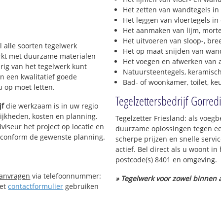
Het zetten van wandtegels in
Het leggen van vloertegels in
Het aanmaken van lijm, morte
Het uitvoeren van sloop-, bre
l alle soorten tegelwerk
Het op maat snijden van wand
werkt met duurzame materialen
Het voegen en afwerken van a
urig van het tegelwerk kunt
Natuursteentegels, keramisch
n een kwalitatief goede
Bad- of woonkamer, toilet, k
 u op moet letten.
Tegelzettersbedrijf Gorredi
jf
die werkzaam is in uw regio
elijkheden, kosten en planning.
Tegelzetter Friesland: als voegb
viseur het project op locatie en
duurzame oplossingen tegen een
s conform de gewenste planning.
scherpe prijzen en snelle servi
actief. Bel direct als u woont i
postcode(s) 8401 en omgeving.
aanvragen
via telefoonnummer:
» Tegelwerk voor zowel binnen a
Het
contactformulier
gebruiken