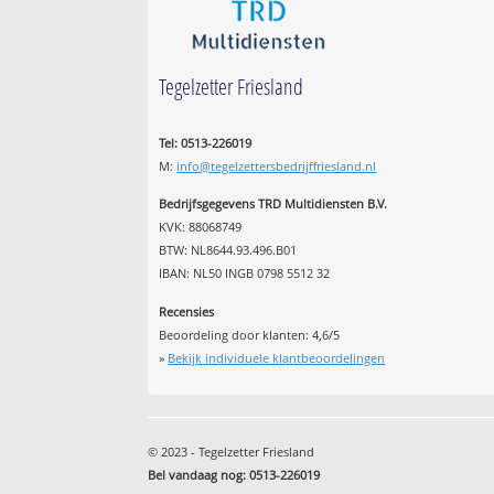
Tegelzetter Friesland
Tel: 0513-226019
M:
info@tegelzettersbedrijffriesland.nl
Bedrijfsgegevens TRD Multidiensten B.V.
KVK: 88068749
BTW: NL8644.93.496.B01
IBAN: NL50 INGB 0798 5512 32
Recensies
Beoordeling door klanten:
4,6
/
5
»
Bekijk individuele klantbeoordelingen
© 2023 - Tegelzetter Friesland
Bel vandaag nog: 0513-226019