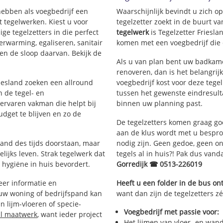
 hebben als voegbedrijf een
Waarschijnlijk bevindt u zich 
 tegelwerken. Kiest u voor
tegelzetter zoekt in de buurt v
ige tegelzetters in die perfect
tegelwerk
is Tegelzetter Friesla
erwarming, egaliseren, sanitair
komen met een voegbedrijf die d
en de sloop daarvan. Bekijk de
Als u van plan bent uw badkamer 
renoveren, dan is het belangrij
riesland zoeken een allround
voegbedrijf kost voor deze tege
 de tegel- en
tussen het gewenste eindresulta
rvaren vakman die helpt bij
binnen uw planning past.
dget te blijven en zo de
De tegelzetters komen graag go
aan de klus wordt met u bespr
tand des tijds doorstaan, maar
nodig zijn. Geen gedoe, geen onn
lijks leven. Strak tegelwerk dat
tegels al in huis?! Pak dus van
 hygiëne in huis bevordert.
Gorredijk ☎ 0513-226019
er informatie en
Heeft u een folder in de bus o
 uw woning of bedrijfspand kan
want dan zijn de tegelzetters zé
 lijm-vloeren of specie-
Voegbedrijf met passie voor:
al maatwerk
, want ieder project
Het lijmen van vloer- en wan