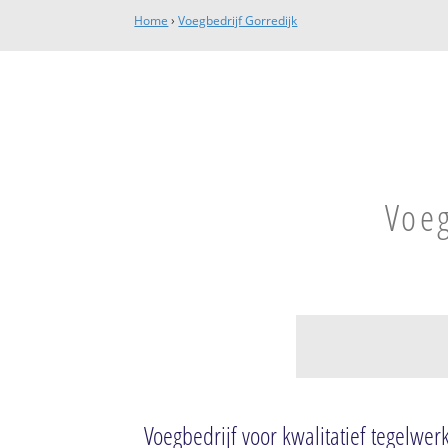
Home
›
Voegbedrijf Gorredijk
Voeg
Gorredijk
Gorredijk
Voegbedrijf voor kwalitatief tegelwer