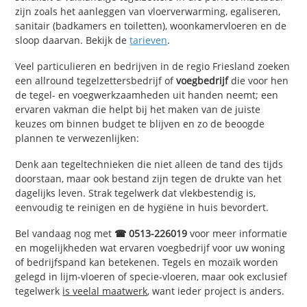
zijn zoals het aanleggen van vloerverwarming, egaliseren,
sanitair (badkamers en toiletten), woonkamervloeren en de
sloop daarvan. Bekijk de
tarieven
.
Veel particulieren en bedrijven in de regio Friesland zoeken
een allround tegelzettersbedrijf of
voegbedrijf
die voor hen
de tegel- en voegwerkzaamheden uit handen neemt; een
ervaren vakman die helpt bij het maken van de juiste
keuzes om binnen budget te blijven en zo de beoogde
plannen te verwezenlijken:
Denk aan tegeltechnieken die niet alleen de tand des tijds
doorstaan, maar ook bestand zijn tegen de drukte van het
dagelijks leven. Strak tegelwerk dat vlekbestendig is,
eenvoudig te reinigen en de hygiëne in huis bevordert.
Bel vandaag nog met
☎ 0513-226019
voor meer informatie
en mogelijkheden wat ervaren voegbedrijf voor uw woning
of bedrijfspand kan betekenen. Tegels en mozaïk worden
gelegd in lijm-vloeren of specie-vloeren, maar ook exclusief
tegelwerk
is veelal maatwerk
, want ieder project is anders.