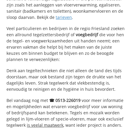
zijn zoals het aanleggen van vloerverwarming, egaliseren,
sanitair (badkamers en toiletten), woonkamervloeren en de
sloop daarvan. Bekijk de
tarieven
.
Veel particulieren en bedrijven in de regio Friesland zoeken
een allround tegelzettersbedrijf of
voegbedrijf
die voor hen
de tegel- en voegwerkzaamheden uit handen neemt; een
ervaren vakman die helpt bij het maken van de juiste
keuzes om binnen budget te blijven en zo de beoogde
plannen te verwezenlijken:
Denk aan tegeltechnieken die niet alleen de tand des tijds
doorstaan, maar ook bestand zijn tegen de drukte van het
dagelijks leven. Strak tegelwerk dat vlekbestendig is,
eenvoudig te reinigen en de hygiëne in huis bevordert.
Bel vandaag nog met
☎ 0513-226019
voor meer informatie
en mogelijkheden wat ervaren voegbedrijf voor uw woning
of bedrijfspand kan betekenen. Tegels en mozaïk worden
gelegd in lijm-vloeren of specie-vloeren, maar ook exclusief
tegelwerk
is veelal maatwerk
, want ieder project is anders.