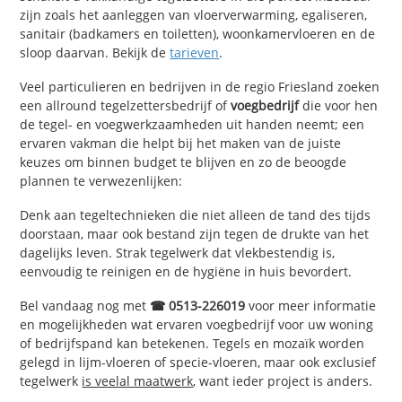
zijn zoals het aanleggen van vloerverwarming, egaliseren,
sanitair (badkamers en toiletten), woonkamervloeren en de
sloop daarvan. Bekijk de
tarieven
.
Veel particulieren en bedrijven in de regio Friesland zoeken
een allround tegelzettersbedrijf of
voegbedrijf
die voor hen
de tegel- en voegwerkzaamheden uit handen neemt; een
ervaren vakman die helpt bij het maken van de juiste
keuzes om binnen budget te blijven en zo de beoogde
plannen te verwezenlijken:
Denk aan tegeltechnieken die niet alleen de tand des tijds
doorstaan, maar ook bestand zijn tegen de drukte van het
dagelijks leven. Strak tegelwerk dat vlekbestendig is,
eenvoudig te reinigen en de hygiëne in huis bevordert.
Bel vandaag nog met
☎ 0513-226019
voor meer informatie
en mogelijkheden wat ervaren voegbedrijf voor uw woning
of bedrijfspand kan betekenen. Tegels en mozaïk worden
gelegd in lijm-vloeren of specie-vloeren, maar ook exclusief
tegelwerk
is veelal maatwerk
, want ieder project is anders.