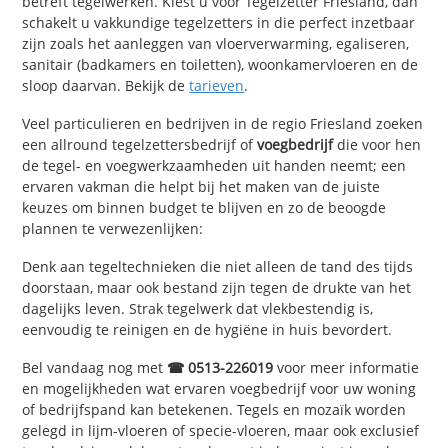
betreft tegelwerken. Kiest u voor Tegelzetter Friesland, dan
schakelt u vakkundige tegelzetters in die perfect inzetbaar
zijn zoals het aanleggen van vloerverwarming, egaliseren,
sanitair (badkamers en toiletten), woonkamervloeren en de
sloop daarvan. Bekijk de
tarieven
.
Veel particulieren en bedrijven in de regio Friesland zoeken
een allround tegelzettersbedrijf of
voegbedrijf
die voor hen
de tegel- en voegwerkzaamheden uit handen neemt; een
ervaren vakman die helpt bij het maken van de juiste
keuzes om binnen budget te blijven en zo de beoogde
plannen te verwezenlijken:
Denk aan tegeltechnieken die niet alleen de tand des tijds
doorstaan, maar ook bestand zijn tegen de drukte van het
dagelijks leven. Strak tegelwerk dat vlekbestendig is,
eenvoudig te reinigen en de hygiëne in huis bevordert.
Bel vandaag nog met
☎ 0513-226019
voor meer informatie
en mogelijkheden wat ervaren voegbedrijf voor uw woning
of bedrijfspand kan betekenen. Tegels en mozaïk worden
gelegd in lijm-vloeren of specie-vloeren, maar ook exclusief