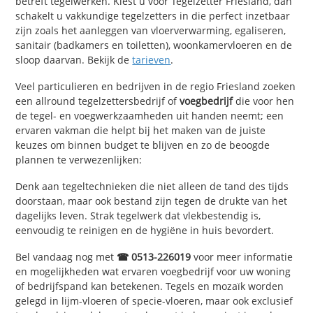
betreft tegelwerken. Kiest u voor Tegelzetter Friesland, dan
schakelt u vakkundige tegelzetters in die perfect inzetbaar
zijn zoals het aanleggen van vloerverwarming, egaliseren,
sanitair (badkamers en toiletten), woonkamervloeren en de
sloop daarvan. Bekijk de
tarieven
.
Veel particulieren en bedrijven in de regio Friesland zoeken
een allround tegelzettersbedrijf of
voegbedrijf
die voor hen
de tegel- en voegwerkzaamheden uit handen neemt; een
ervaren vakman die helpt bij het maken van de juiste
keuzes om binnen budget te blijven en zo de beoogde
plannen te verwezenlijken:
Denk aan tegeltechnieken die niet alleen de tand des tijds
doorstaan, maar ook bestand zijn tegen de drukte van het
dagelijks leven. Strak tegelwerk dat vlekbestendig is,
eenvoudig te reinigen en de hygiëne in huis bevordert.
Bel vandaag nog met
☎ 0513-226019
voor meer informatie
en mogelijkheden wat ervaren voegbedrijf voor uw woning
of bedrijfspand kan betekenen. Tegels en mozaïk worden
gelegd in lijm-vloeren of specie-vloeren, maar ook exclusief