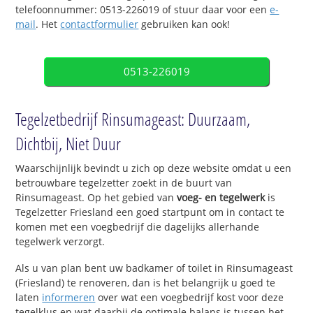
telefoonnummer: 0513-226019 of stuur daar voor een
e-
mail
. Het
contactformulier
gebruiken kan ook!
0513-226019
Tegelzetbedrijf Rinsumageast: Duurzaam,
Dichtbij, Niet Duur
Waarschijnlijk bevindt u zich op deze website omdat u een
betrouwbare tegelzetter zoekt in de buurt van
Rinsumageast. Op het gebied van
voeg- en tegelwerk
is
Tegelzetter Friesland een goed startpunt om in contact te
komen met een voegbedrijf die dagelijks allerhande
tegelwerk verzorgt.
Als u van plan bent uw badkamer of toilet in Rinsumageast
(Friesland) te renoveren, dan is het belangrijk u goed te
laten
informeren
over wat een voegbedrijf kost voor deze
tegelklus en wat daarbij de optimale balans is tussen het