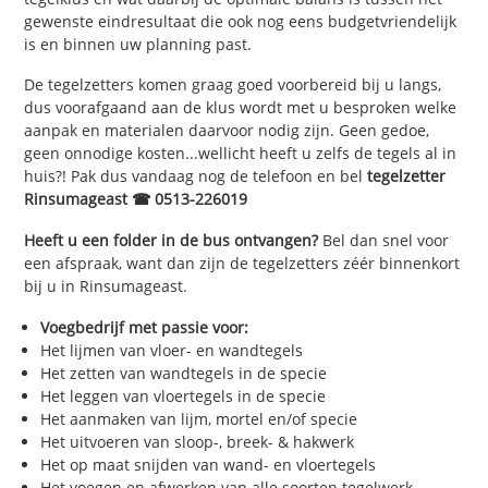
gewenste eindresultaat die ook nog eens budgetvriendelijk
is en binnen uw planning past.
De tegelzetters komen graag goed voorbereid bij u langs,
dus voorafgaand aan de klus wordt met u besproken welke
aanpak en materialen daarvoor nodig zijn. Geen gedoe,
geen onnodige kosten...wellicht heeft u zelfs de tegels al in
huis?! Pak dus vandaag nog de telefoon en bel
tegelzetter
Rinsumageast ☎ 0513-226019
Heeft u een folder in de bus ontvangen?
Bel dan snel voor
een afspraak, want dan zijn de tegelzetters zéér binnenkort
bij u in Rinsumageast.
Voegbedrijf met passie voor:
Het lijmen van vloer- en wandtegels
Het zetten van wandtegels in de specie
Het leggen van vloertegels in de specie
Het aanmaken van lijm, mortel en/of specie
Het uitvoeren van sloop-, breek- & hakwerk
Het op maat snijden van wand- en vloertegels
Het voegen en afwerken van alle soorten tegelwerk