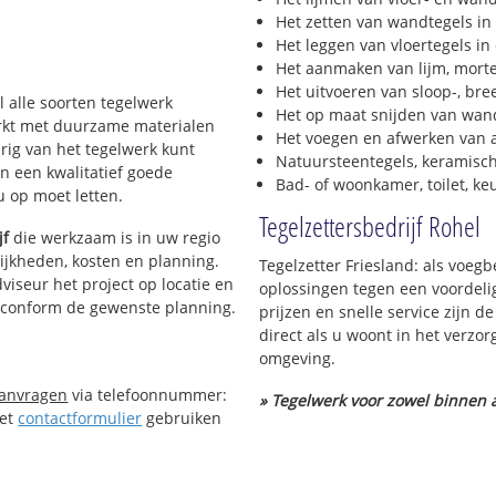
Het zetten van wandtegels in
Het leggen van vloertegels in
Het aanmaken van lijm, morte
Het uitvoeren van sloop-, bre
l alle soorten tegelwerk
Het op maat snijden van wand
werkt met duurzame materialen
Het voegen en afwerken van a
urig van het tegelwerk kunt
Natuursteentegels, keramisch
n een kwalitatief goede
Bad- of woonkamer, toilet, k
 u op moet letten.
Tegelzettersbedrijf Rohel
jf
die werkzaam is in uw regio
elijkheden, kosten en planning.
Tegelzetter Friesland: als voeg
viseur het project op locatie en
oplossingen tegen een voordelig
s conform de gewenste planning.
prijzen en snelle service zijn d
direct als u woont in het verzo
omgeving.
aanvragen
via telefoonnummer:
» Tegelwerk voor zowel binnen a
Het
contactformulier
gebruiken