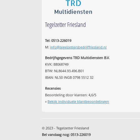
Tegelzetter Friesland
Tel: 0513-226019
M:
info@tegelzettersbedrijffriesland.nl
Bedrijfsgegevens TRD Multidiensten B.V.
KVK: 88068749
BTW: NL8644.93.496.B01
IBAN: NL50 INGB 0798 5512 32
Recensies
Beoordeling door klanten:
4,6
/
5
»
Bekijk individuele klantbeoordelingen
© 2023 - Tegelzetter Friesland
Bel vandaag nog: 0513-226019