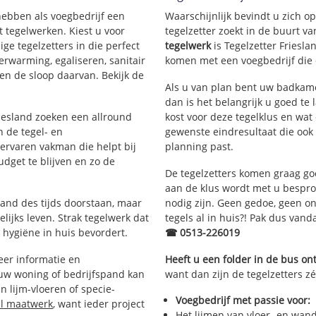
 hebben als voegbedrijf een
Waarschijnlijk bevindt u zich 
 tegelwerken. Kiest u voor
tegelzetter zoekt in de buurt v
ige tegelzetters in die perfect
tegelwerk
is Tegelzetter Friesla
erwarming, egaliseren, sanitair
komen met een voegbedrijf die d
en de sloop daarvan. Bekijk de
Als u van plan bent uw badkamer 
dan is het belangrijk u goed te 
riesland zoeken een allround
kost voor deze tegelklus en wat
 de tegel- en
gewenste eindresultaat die ook
rvaren vakman die helpt bij
planning past.
dget te blijven en zo de
De tegelzetters komen graag go
aan de klus wordt met u bespr
tand des tijds doorstaan, maar
nodig zijn. Geen gedoe, geen onn
lijks leven. Strak tegelwerk dat
tegels al in huis?! Pak dus van
 hygiëne in huis bevordert.
☎ 0513-226019
er informatie en
Heeft u een folder in de bus o
 uw woning of bedrijfspand kan
want dan zijn de tegelzetters zé
 lijm-vloeren of specie-
Voegbedrijf met passie voor:
al maatwerk
, want ieder project
Het lijmen van vloer- en wan