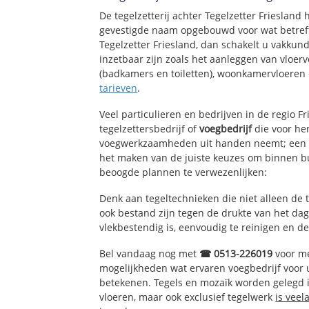
De tegelzetterij achter Tegelzetter Friesland
gevestigde naam opgebouwd voor wat betreft
Tegelzetter Friesland, dan schakelt u vakkund
inzetbaar zijn zoals het aanleggen van vloerv
(badkamers en toiletten), woonkamervloeren 
tarieven
.
Veel particulieren en bedrijven in de regio F
tegelzettersbedrijf of
voegbedrijf
die voor hen
voegwerkzaamheden uit handen neemt; een e
het maken van de juiste keuzes om binnen bu
beoogde plannen te verwezenlijken:
Denk aan tegeltechnieken die niet alleen de 
ook bestand zijn tegen de drukte van het dage
vlekbestendig is, eenvoudig te reinigen en de
Bel vandaag nog met
☎ 0513-226019
voor me
mogelijkheden wat ervaren voegbedrijf voor
betekenen. Tegels en mozaïk worden gelegd in
vloeren, maar ook exclusief tegelwerk
is veel