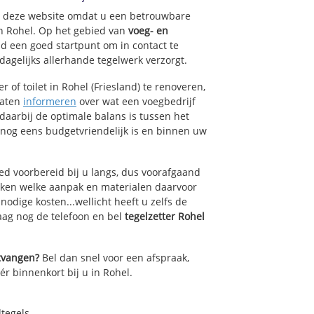
op deze website omdat u een betrouwbare
an Rohel. Op het gebied van
voeg- en
nd een goed startpunt om in contact te
agelijks allerhande tegelwerk verzorgt.
of toilet in Rohel (Friesland) te renoveren,
laten
informeren
over wat een voegbedrijf
 daarbij de optimale balans is tussen het
 nog eens budgetvriendelijk is en binnen uw
ed voorbereid bij u langs, dus voorafgaand
oken welke aanpak en materialen daarvoor
odige kosten...wellicht heeft u zelfs de
daag nog de telefoon en bel
tegelzetter Rohel
ntvangen?
Bel dan snel voor een afspraak,
ér binnenkort bij u in Rohel.
dtegels