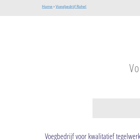
Home
›
Voegbedrijf Rohel
Vo
Rohel
Rohel
Voegbedrijf voor kwalitatief tegelwer