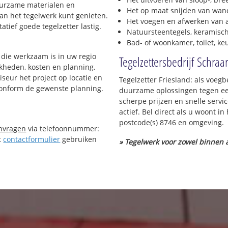
duurzame materialen en
Het op maat snijden van wand
van het tegelwerk kunt genieten.
Het voegen en afwerken van a
tief goede tegelzetter lastig.
Natuursteentegels, keramisch
Bad- of woonkamer, toilet, k
die werkzaam is in uw regio
Tegelzettersbedrijf Schraa
ijkheden, kosten en planning.
iseur het project op locatie en
Tegelzetter Friesland: als voegb
 conform de gewenste planning.
duurzame oplossingen tegen een
scherpe prijzen en snelle servi
actief. Bel direct als u woont 
postcode(s) 8746 en omgeving.
anvragen
via telefoonnummer:
t
contactformulier
gebruiken
» Tegelwerk voor zowel binnen a