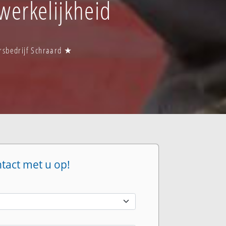
 werkelijkheid
ersbedrijf Schraard ★
ntact met u op!