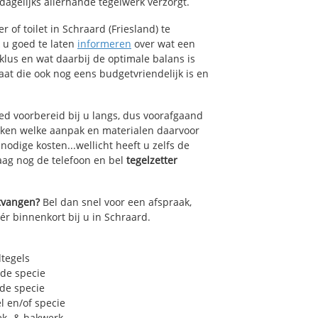
agelijks allerhande tegelwerk verzorgt.
of toilet in Schraard (Friesland) te
k u goed te laten
informeren
over wat een
lklus en wat daarbij de optimale balans is
at die ook nog eens budgetvriendelijk is en
ed voorbereid bij u langs, dus voorafgaand
oken welke aanpak en materialen daarvoor
odige kosten...wellicht heeft u zelfs de
daag nog de telefoon en bel
tegelzetter
ntvangen?
Bel dan snel voor een afspraak,
ér binnenkort bij u in Schraard.
dtegels
 de specie
 de specie
l en/of specie
ek- & hakwerk