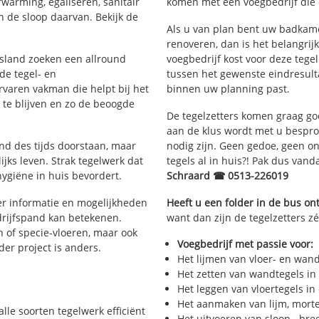
rwarming, egaliseren, sanitair
komen met een voegbedrijf die d
 de sloop daarvan. Bekijk de
Als u van plan bent uw badkamer 
renoveren, dan is het belangrij
iesland zoeken een allround
voegbedrijf kost voor deze tege
de tegel- en
tussen het gewenste eindresulta
aren vakman die helpt bij het
binnen uw planning past.
te blijven en zo de beoogde
De tegelzetters komen graag go
aan de klus wordt met u bespr
and des tijds doorstaan, maar
nodig zijn. Geen gedoe, geen onn
ijks leven. Strak tegelwerk dat
tegels al in huis?! Pak dus van
hygiëne in huis bevordert.
Schraard ☎ 0513-226019
r informatie en mogelijkheden
Heeft u een folder in de bus o
drijfspand kan betekenen.
want dan zijn de tegelzetters zé
n of specie-vloeren, maar ook
Voegbedrijf met passie voor:
eder project is anders.
Het lijmen van vloer- en wan
Het zetten van wandtegels in
Het leggen van vloertegels in
Het aanmaken van lijm, morte
alle soorten tegelwerk efficiënt
Het uitvoeren van sloop-, bre