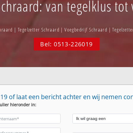
chraard: van tegelklus tot
hraard | Tegelzetter Schraard | Voegbedrijf Schraard | Tegelzett
Bel: 0513-226019
19 of laat een bericht achter en wij nemen co
ulier hieronder in: