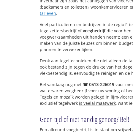
inzetbaar zijn zoals het aanleggen van vloerve
(badkamers en toiletten), woonkamervloeren en
tarieven
.
Veel particulieren en bedrijven in de regio Fr
tegelzettersbedrijf of
voegbedrijf
die voor hen 
voegwerkzaamheden uit handen neemt; een erv
maken van de juiste keuzes om binnen budget 
plannen te verwezenlijken:
Denk aan tegeltechnieken die niet alleen de t
ook bestand zijn tegen de drukte van het dagel
vlekbestendig is, eenvoudig te reinigen en de 
Bel vandaag nog met
☎ 0513-226019
voor mee
wat ervaren voegbedrijf voor uw woning of be
Tegels en mozaïk worden gelegd in lijm-vloere
exclusief tegelwerk
is veelal maatwerk
, want i
Geen tijd of niet handig genoeg? Bel!
Een allround voegbedrijf is in staat om vrijwel 