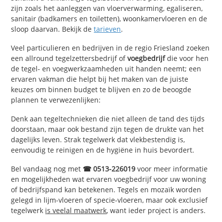
zijn zoals het aanleggen van vloerverwarming, egaliseren,
sanitair (badkamers en toiletten), woonkamervloeren en de
sloop daarvan. Bekijk de
tarieven
.
Veel particulieren en bedrijven in de regio Friesland zoeken
een allround tegelzettersbedrijf of
voegbedrijf
die voor hen
de tegel- en voegwerkzaamheden uit handen neemt; een
ervaren vakman die helpt bij het maken van de juiste
keuzes om binnen budget te blijven en zo de beoogde
plannen te verwezenlijken:
Denk aan tegeltechnieken die niet alleen de tand des tijds
doorstaan, maar ook bestand zijn tegen de drukte van het
dagelijks leven. Strak tegelwerk dat vlekbestendig is,
eenvoudig te reinigen en de hygiëne in huis bevordert.
Bel vandaag nog met
☎ 0513-226019
voor meer informatie
en mogelijkheden wat ervaren voegbedrijf voor uw woning
of bedrijfspand kan betekenen. Tegels en mozaïk worden
gelegd in lijm-vloeren of specie-vloeren, maar ook exclusief
tegelwerk
is veelal maatwerk
, want ieder project is anders.